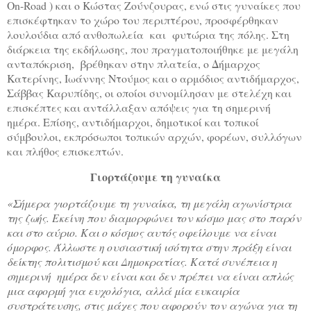
On-Road ) και ο Κώστας Ζούνζουρας, ενώ στις γυναίκες που
επισκέφτηκαν το χώρο του περιπτέρου, προσφέρθηκαν
λουλούδια από ανθοπωλεία και φυτώρια της πόλης. Στη
διάρκεια της εκδήλωσης, που πραγματοποιήθηκε με μεγάλη
ανταπόκριση, βρέθηκαν στην πλατεία, ο Δήμαρχος
Κατερίνης, Ιωάννης Ντούμος και ο αρμόδιος αντιδήμαρχος,
Σάββας Καρυπίδης, οι οποίοι συνομίλησαν με στελέχη και
επισκέπτες και αντάλλαξαν απόψεις για τη σημερινή
ημέρα. Επίσης, αντιδήμαρχοι, δημοτικοί και τοπικοί
σύμβουλοι, εκπρόσωποι τοπικών αρχών, φορέων, συλλόγων
και πλήθος επισκεπτών.
Γιορτάζουμε τη γυναίκα
«Σήμερα γιορτάζουμε τη γυναίκα, τη μεγάλη αγωνίστρια
της ζωής. Εκείνη που διαμορφώνει τον κόσμο μας στο παρόν
και στο αύριο. Και ο κόσμος αυτός οφείλουμε να είναι
όμορφος. Άλλωστε η ουσιαστική ισότητα στην πράξη είναι
δείκτης πολιτισμού και Δημοκρατίας. Κατά συνέπεια η
σημερινή ημέρα δεν είναι και δεν πρέπει να είναι απλώς
μια αφορμή για ευχολόγια, αλλά μία ευκαιρία
συστράτευσης, στις μάχες που αφορούν τον αγώνα για τη