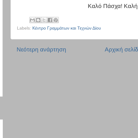
Καλό Πάσχα! Καλή
Labels:
Κέντρο Γραμμάτων και Τεχνών Δίου
Νεότερη ανάρτηση
Αρχική σελί