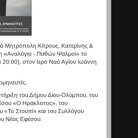
ρά Μητρόπολη Κίτρους, Κατερίνης &
 «Αναλόγιο - Παθών Ψαλμοί» το
 20:00), στον Ιερό Ναό Αγίου Ιωάννη
ρμηνευτές.
τήριξη του Δήμου Δίου-Ολύμπου, του
έσου «Ο Ηράκλειτος», του
υ «Το Στουπί» και του Συλλόγου
ου Νέας Εφέσου.