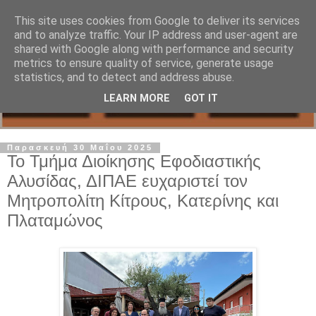
This site uses cookies from Google to deliver its services
and to analyze traffic. Your IP address and user-agent are
shared with Google along with performance and security
metrics to ensure quality of service, generate usage
statistics, and to detect and address abuse.
LEARN MORE
GOT IT
Παρασκευή 30 Μαΐου 2025
Το Τμήμα Διοίκησης Εφοδιαστικής
Αλυσίδας, ΔΙΠΑΕ ευχαριστεί τον
Μητροπολίτη Κίτρους, Κατερίνης και
Πλαταμώνος