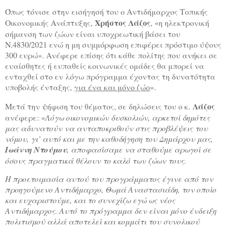
Όπως τόνισε στην εισήγησή του ο Αντιδήμαρχος Τοπικής
Χρήστος Λάζος
Οικονομικής Ανάπτυξης,
, «η ηλεκτρονική
σήμανση των ζώων είναι υποχρεωτική βάσει του
Ν.4830/2021 ενώ η μη συμμόρφωση επιφέρει πρόστιμο ύψους
300 ευρώ». Ανέφερε επίσης ότι κάθε πολίτης που ανήκει σε
ευαίσθητες ή ευπαθείς κοινωνικές ομάδες θα μπορεί να
ενταχθεί στο εν λόγω πρόγραμμα έχοντας τη δυνατότητα
υποβολής ένταξης,
για ένα και μόνο ζώο
».
Λάζος
Μετά την ψήφιση του θέματος, σε δηλώσεις του ο κ.
ανέφερε: «
Λόγω οικονομικών δυσκολιών, αρκετοί δημότες
μας αδυνατούν να ανταποκριθούν στις προβλέψεις του
νόμου, γι’ αυτό και με την καθοδήγηση του Δημάρχου μας,
Ιωάννη Ντούμου
, αποφασίσαμε να σταθούμε αρωγοί σε
όσους πραγματικά θέλουν το καλό των ζώων τους.
Η προετοιμασία αυτού του προγράμματος έγινε από τον
προηγούμενο Αντιδήμαρχο, Θωμά Αναστασιάδη, τον οποίο
και ευχαριστούμε, και το συνεχίζω εγώ ως νέος
Αντιδήμαρχος. Αυτό το πρόγραμμα δεν είναι μόνο ένδειξη
πολιτισμού αλλά αποτελεί και κομμάτι του συνολικού