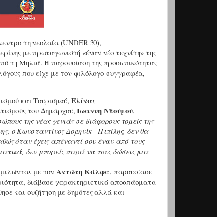
κεντρο τη νεολαία (
UNDER
30),
ερίνης με πρωταγωνιστή «έναν νέο τεχνίτη» της
από τη Μηλιά. Η παρουσίαση της προσωπικότητας
λόγους που είχε με τον φιλόλογο-συγγραφέα,
Ελίνας
τισμού και Τουρισμού,
Ιωάννη Ντούμου
ρετισμούς του Δημάρχου,
,
ώπους της νέας γενιάς σε διάφορους τομείς της
νης, ο Κωνσταντίνος Δομηνίκ - Πιπίλης, δεν θα
θώς όταν έχεις απέναντί σου έναν από τους
ματικά, δεν μπορείς παρά να τους δώσεις μια
Αντώνη Κάλφα
ομιλώντας με τον
, παρουσίασε
τηριότητα, διάβασε χαρακτηριστικά αποσπάσματα
θησε και συζήτηση με δημότες αλλά και