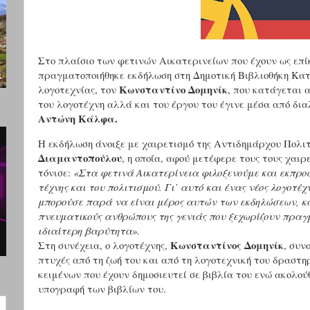
Στο πλαίσιο των φετινών Αικατερινείων που έχουν ως επί
πραγματοποιήθηκε εκδήλωση στη Δημοτική Βιβλιοθήκη Κατ
Κωνσταντίνο Δομηνίκ
λογοτεχνίας, τον
, που κατάγεται 
του λογοτέχνη αλλά και του έργου του έγινε μέσα από δια
Αντώνη Κάλφα.
Η εκδήλωση άνοιξε με χαιρετισμό της Αντιδημάρχου Πολι
Διαμαντοπούλου
, η οποία, αφού μετέφερε τους τους χαι
τόνισε:
«Στα φετινά Αικατερίνεια φιλοξενούμε και εκπροσ
τέχνης και του πολιτισμού. Γι’ αυτό και ένας νέος λογοτέχ
μπορούσε παρά να είναι μέρος αυτών των εκδηλώσεων, κα
πνευματικούς ανθρώπους της γενιάς που ξεχωρίζουν πραγ
ιδιαίτερη βαρύτητα».
Κωνσταντίνος Δομηνίκ
Στη συνέχεια, ο λογοτέχνης,
, συν
πτυχές από τη ζωή του και από τη λογοτεχνική του δρασ
κειμένων που έχουν δημοσιευτεί σε βιβλία του ενώ ακολού
υπογραφή των βιβλίων του.