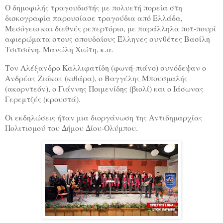
Ο δημοφιλής τραγουδιστής με πολυετή πορεία στη
δισκογραφία παρουσίασε τραγούδια από Ελλάδα,
Μεσόγειο και διεθνές ρεπερτόριο, με παράλληλα ποτ-πουρί
αφιερώματα στους σπουδαίους Έλληνες συνθέτες Βασίλη
Τσιτσάνη, Μανώλη Χιώτη, κ.α.
Τον Αλέξανδρο Καλλιφατίδη (φωνή-πιάνο) συνόδεψαν ο
Ανδρέας Ζιάκας (κιθάρα), ο Βαγγέλης Μπουσμαλής
(ακορντεόν), ο Γιάννης Ποιμενίδης (βιολί) και ο Ιάσωνας
Γερεμτζές (κρουστά).
Οι εκδηλώσεις ήταν μια διοργάνωση της Αντιδημαρχίας
Πολιτισμού του Δήμου Δίου-Ολύμπου.