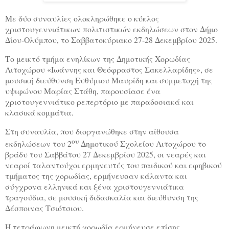
Με δύο συναυλίες ολοκληρώθηκε ο κύκλος
χριστουγεννιάτικων πολιτιστικών εκδηλώσεων στον Δήμο
Δίου-Ολύμπου, το Σαββατοκύριακο 27-28 Δεκεμβρίου 2025.
Το μεικτό τμήμα ενηλίκων της Δημοτικής Χορωδίας
Λιτοχώρου «Ιωάννης και Θεόφραστος Σακελλαρίδης», σε
μουσική διεύθυνση Ευθύμιου Μαυρίδη και συμμετοχή της
υψιφώνου Μαρίας Στάθη, παρουσίασε ένα
χριστουγεννιάτικο ρεπερτόριο με παραδοσιακά και
κλασικά κομμάτια.
Στη συναυλία, που διοργανώθηκε στην αίθουσα
ου
εκδηλώσεων του 2
Δημοτικού Σχολείου Λιτοχώρου το
βράδυ του Σαββάτου 27 Δεκεμβρίου 2025, οι νεαρές και
νεαροί ταλαντούχοι ερμηνευτές του παιδικού και εφηβικού
τμήματος της χορωδίας, ερμήνευσαν κάλαντα και
σύγχρονα ελληνικά και ξένα χριστουγεννιάτικα
τραγούδια, σε μουσική διδασκαλία και διεύθυνση της
Δέσποινας Τσιότσιου.
Η τετράφωνη μεικτή χορωδία ερμήνευσε επίσης