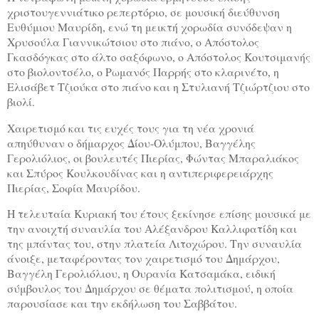
χριστουγεννιάτικο ρεπερτόριο, σε μουσική διεύθυνση
Ευθύμιου Μαυρίδη, ενώ τη μεικτή χορωδία συνόδεψαν η
Χρυσούλα Γιαννικώτσιου στο πιάνο, ο Απόστολος
Γκασδόγκας στο άλτο σαξόφωνο, ο Απόστολος Κουτσιμανής
στο βιολοντσέλο, ο Ρωμανός Παρρής στο κλαρινέτο, η
Ελισάβετ Τζιούκα στο πιάνο και η Στυλιανή Τζιώρτζιου στο
βιολί.
Χαιρετισμό και τις ευχές τους για τη νέα χρονιά
απηύθυναν ο δήμαρχος Δίου-Ολύμπου, Βαγγέλης
Γερολιόλιος, οι βουλευτές Πιερίας, Φώντας Μπαραλιάκος
και Σπύρος Κουλκουδίνας και η αντιπεριφερειάρχης
Πιερίας, Σοφία Μαυρίδου.
Η τελευταία Κυριακή του έτους ξεκίνησε επίσης μουσικά με
την ανοιχτή συναυλία του Αλέξανδρου Καλλιφατίδη και
της μπάντας του, στην πλατεία Λιτοχώρου. Την συναυλία
άνοιξε, μεταφέροντας τον χαιρετισμό του Δημάρχου,
Βαγγέλη Γερολιόλιου, η Ουρανία Κατσαμάκα, ειδική
σύμβουλος του Δημάρχου σε θέματα πολιτισμού, η οποία
παρουσίασε και την εκδήλωση του Σαββάτου.