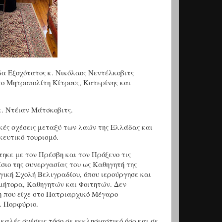
δα Εξοχότατος κ. Νικόλαος Νεντέλκοβιτς
ο Μητροπολίτη Κίτρους, Κατερίνης και
κ. Ντέιαν Μάτσκοβιτς.
κές σχέσεις μεταξύ των λαών της Ελλάδας και
κευτικό τουρισμό.
ηκε με τον Πρέσβη και τον Πρόξενο τις
σιο της συνεργασίας του ως Καθηγητή της
γική Σχολή Βελιγραδίου, όπου ιερούργησε και
μήτορα, Καθηγητών και Φοιτητών. Δεν
η που είχε στο Πατριαρχικό Μέγαρο
. Πορφύριο.
καλές σχέσεις τόσο σε εκκλησιαστικό όσο και σε