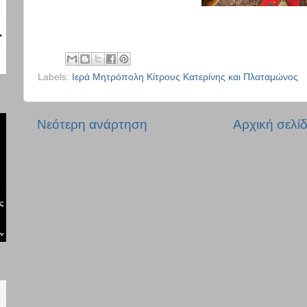
Labels:
Ιερά Μητρόπολη Κίτρους Κατερίνης και Πλαταμώνος
Νεότερη ανάρτηση
Αρχική σελί