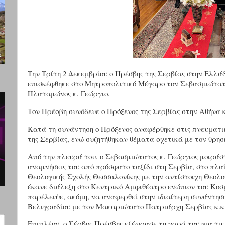
Την Τρίτη 2 Δεκεμβρίου ο Πρέσβης της Σερβίας στην Ελλά
επισκέφθηκε στο Μητροπολιτικό Μέγαρο τον Σεβασμιώτατ
Πλαταμώνος κ. Γεώργιο.
Τον Πρέσβη συνόδευε ο Πρόξενος της Σερβίας στην Αθήνα 
Κατά τη συνάντηση ο Πρόξενος αναφέρθηκε στις πνευματι
της Σερβίας, ενώ συζητήθηκαν θέματα σχετικά με τον θρησ
Από την πλευρά του, ο Σεβασμιώτατος κ. Γεώργιος μοιράστ
αναμνήσεις του από πρόσφατο ταξίδι στη Σερβία, στο πλαί
Θεολογικής Σχολής Θεσσαλονίκης με την αντίστοιχη Θεολο
έκανε διάλεξη στο Κεντρικό Αμφιθέατρο ενώπιον του Κοσ
παρέλειψε, ακόμη, να αναφερθεί στην ιδιαίτερη συνάντησ
Βελιγραδίου με τον Μακαριώτατο Πατριάρχη Σερβίας κ.κ
Επιπλέον, ο Σέρβος Πρέσβης εξέφρασε τη χαρά του για τις 