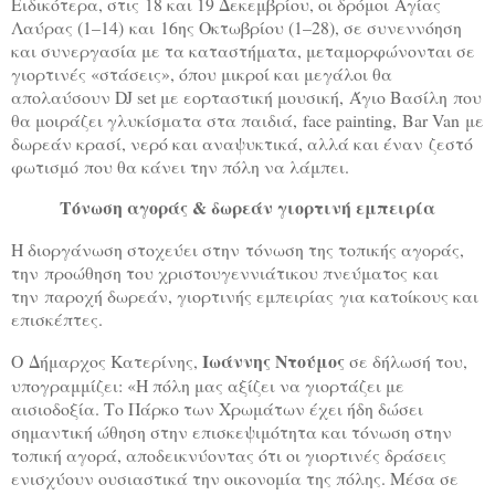
Ειδικότερα, στις 18 και 19 Δεκεμβρίου, οι δρόμοι Αγίας
Λαύρας (1–14) και 16ης Οκτωβρίου (1–28), σε συνεννόηση
και συνεργασία με τα καταστήματα, μεταμορφώνονται σε
γιορτινές «στάσεις», όπου μικροί και μεγάλοι θα
απολαύσουν DJ set με εορταστική μουσική, Άγιο Βασίλη που
θα μοιράζει γλυκίσματα στα παιδιά, face painting, Bar Van με
δωρεάν κρασί, νερό και αναψυκτικά, αλλά και έναν ζεστό
φωτισμό που θα κάνει την πόλη να λάμπει.
Τόνωση αγοράς & δωρεάν γιορτινή εμπειρία
Η διοργάνωση στοχεύει στην τόνωση της τοπικής αγοράς,
την προώθηση του χριστουγεννιάτικου πνεύματος και
την παροχή δωρεάν, γιορτινής εμπειρίας για κατοίκους και
επισκέπτες.
Ιωάννης Ντούμος
Ο Δήμαρχος Κατερίνης,
σε δήλωσή του,
υπογραμμίζει: «Η πόλη μας αξίζει να γιορτάζει με
αισιοδοξία. Το Πάρκο των Χρωμάτων έχει ήδη δώσει
σημαντική ώθηση στην επισκεψιμότητα και τόνωση στην
τοπική αγορά, αποδεικνύοντας ότι οι γιορτινές δράσεις
ενισχύουν ουσιαστικά την οικονομία της πόλης. Μέσα σε