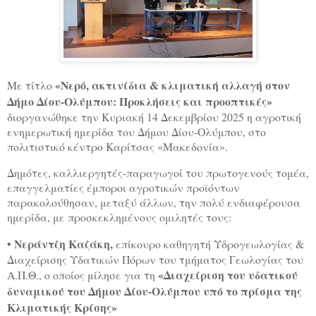
«Νερό, ακτινίδια & κλιματική αλλαγή στον
Με τίτλο
Δήμο Δίου-Ολύμπου: Προκλήσεις και προοπτικές»
διοργανώθηκε την Κυριακή 14 Δεκεμβρίου 2025 η αγροτική
ενημερωτική ημερίδα του Δήμου Δίου-Ολύμπου, στο
πολιτιστικό κέντρο Καρίτσας «Μακεδονία».
Δημότες, καλλιεργητές-παραγωγοί του πρωτογενούς τομέα,
επαγγελματίες έμποροι αγροτικών προϊόντων
παρακολούθησαν, μεταξύ άλλων, την πολύ ενδιαφέρουσα
ημερίδα, με προσκεκλημένους ομιλητές τους:
•
Νεράντζη Καζάκη,
επίκουρο καθηγητή Υδρογεωλογίας &
Διαχείρισης Υδατικών Πόρων του τμήματος Γεωλογίας του
«Διαχείριση του υδατικού
Α.Π.Θ., ο οποίος μίλησε για τη
δυναμικού του Δήμου Δίου
-Ολύμπου υπό το πρίσμα της
Κλιματικής Κρίσης»