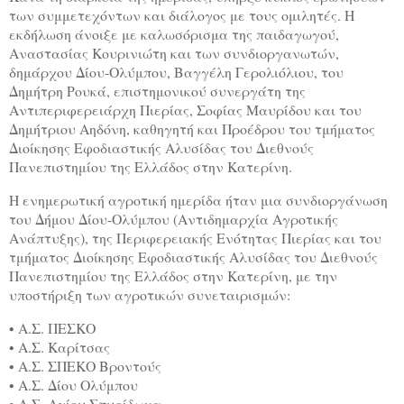
των συμμετεχόντων και διάλογος με τους ομιλητές. Η
εκδήλωση άνοιξε με καλωσόρισμα της παιδαγωγού,
Αναστασίας Κουρινιώτη και των συνδιοργανωτών,
δημάρχου Δίου-Ολύμπου, Βαγγέλη Γερολιόλιου, του
Δημήτρη Ρουκά, επιστημονικού συνεργάτη της
Αντιπεριφερειάρχη Πιερίας, Σοφίας Μαυρίδου και του
Δημήτριου Αηδόνη, καθηγητή και Προέδρου του τμήματος
Διοίκησης Εφοδιαστικής Αλυσίδας του Διεθνούς
Πανεπιστημίου της Ελλάδος στην Κατερίνη.
Η ενημερωτική αγροτική ημερίδα ήταν μια συνδιοργάνωση
του Δήμου Δίου-Ολύμπου (Αντιδημαρχία Αγροτικής
Ανάπτυξης), της Περιφερειακής Ενότητας Πιερίας και του
τμήματος Διοίκησης Εφοδιαστικής Αλυσίδας του Διεθνούς
Πανεπιστημίου της Ελλάδος στην Κατερίνη, με την
υποστήριξη των αγροτικών συνεταιρισμών:
• Α.Σ. ΠΕΣΚΟ
•
Α.Σ.
Καρίτσας
•
Α.Σ.
ΣΠΕΚΟ
Βροντούς
•
Α.Σ.
Δίου
Ολύμπου
•
Α.Σ.
Αγίου Σπυρίδωνα