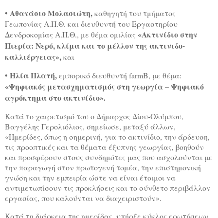
• Αθανάσιο Μολασιώτη,
καθηγητή του τμήματος
Γεωπονίας Α.Π.Θ. και διευθυντή του Εργαστηρίου
«Ακτινίδιο στην
Δενδροκομίας Α.Π.Θ., με θέμα ομιλίας
Πιερία: Νερό, κλίμα και το μέλλον της ακτινιδο-
καλλιέργειας»
,
και
• Ηλία Πλατή,
εμπορικό διευθυντή farmB, με θέμα:
«Ψηφιακός μετασχηματισμός στη γεωργία – Ψηφιακό
αγρόκτημα στο ακτινίδιο»
.
Κατά το χαιρετισμό του ο Δήμαρχος Δίου-Ολύμπου,
Βαγγέλης Γερολιόλιος, σημείωσε, μεταξύ άλλων,
«Ημερίδες, όπως η σημερινή, για το ακτινίδιο, την άρδευση,
τις προοπτικές και τα θέματα έξυπνης γεωργίας, βοηθούν
και προσφέρουν στους συνδημότες μας που ασχολούνται με
την παραγωγή στον πρωτογενή τομέα, την επιστημονική
γνώση και την εμπειρία ώστε να είναι έτοιμοι να
αντιμετωπίσουν τις προκλήσεις και το σύνθετο περιβάλλον
εργασίας, που καλούνται να διαχειριστούν».
Κατά τη διάρκεια της ημερίδας, υπήρξε κύκλος ερωτήσεων