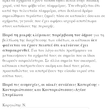
αρκετά οχήματα έχουν τοποθετηθεί δίπλα στην παιδική
χαρά, υπό τον φόβο νέας πλημμύρας. Υπενθυμίζεται ότι
κατά την τελευταία πλημμύρα, στον διπλανό δρόμο
σημειώθηκαν τεράστιες ζημιές τόσο σε κατοικίες όσο και σε
οχήματα, γεγονός που έχει αφήσει ισχυρό αποτύπωμα
στους κατοίκους της περιοχής.
Παρά τη μικρής κλίμακας παρέμβαση του δήμου
για τη
δεν
βελτίωση της διοχέτευσης των υδάτων, οι κάτοικοι
φαίνεται να έχουν πειστεί ότι ο κίνδυνος έχει
απομακρυνθεί
. Για τον λόγο αυτόν προτίμησαν να
μετακινήσουν τα οχήματά τους σε σημεία που οι ίδιοι
θεωρούν ασφαλέστερα. Σε άλλα σημεία του οικισμού,
κάτοικοι επιστρατεύουν ακόμη και δικά τους μέσα,
προσπαθώντας να αποτρέψουν την είσοδο νερού στα
σπίτια τους.
Παρά τις ανησυχίες, οι οδικές συνδέσεις Κατερίνης -
Κονταριώτισσας και Κονταριώτισσας–Αγίου
Σπυρίδωνα
Καργιώτης Ν.