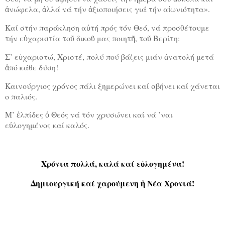
ἀνώφελα, ἀλλά νά τήν ἀξιοποιήσεις γιά τήν αἰωνιότητα».
Καί στήν παράκληση αὐτή πρός τόν Θεό, νά προσθέτουμε
τήν εὐχαριστία τοῦ δικοῦ μας ποιητῆ, τοῦ Βερίτη:
Σ’ εὐχαριστώ, Χριστέ, πολύ πού βάζεις μιάν ἀνατολή μετά
ἀπό κάθε δύση!
Καινούργιος χρόνος πάλι ξημερώνει καί σβήνει καί χάνεται
ο παλιός.
Μ’ ἐλπίδες ὁ Θεός νά τόν χρυσώνει καί νά ’ναι
εὐλογημένος καί καλός.
Χρόνια πολλά, καλά καί εὐλογημένα!
Δημιουργική καί χαρούμενη ἡ Νέα Χρονιά!