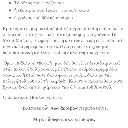
Τό βέλος πού ἐκτόξευσες
ἡ εὐκαιρία πού ἔχασες γιά κάτι καλό
ὁ χρόνος πού δέν ἀξιοποίησες.
Βρισκόμαστε μπροστά σέ μιά νέα χρονιά καί ἡ σκέψη ὅλων
περιστρέφεται γύρω ἀπό τήν ἀξιοποίηση τοῦ χρόνου. Τά
Μέσα Μαζικῆς Ἐνημέρωσης, ἡ καταναλωτική κοινωνία καί
ἡ γενικότερη ἀτμόσφαιρα καλλιεργοῦν ἔντεχνα μιά
δεισιδαιμονική ἀντίληψη γιά τήν ἀλλαγή τοῦ χρόνου.
Ὅμως, ἡ ἀλλαγή τῆς ζωῆς μας δέν θα γίνει δεισιδαιμονικά
στήν ἀλλαγή τοῦ χρόνου, μέ πέταλα, σκόρδα, κρεμμύδια,
ποδαρικό ἤ ὁτιδήποτε ἄλλο φέρνει γούρι, ἀλλά μέ τήν
ἀλλαγή τοῦ νοῦ καί τῆς καρδιᾶς. Καί στήν προσπάθεια αὐτή
ἔχουμε ἀνάγκη τήν χάρη καί τήν δύναμη τοῦ Χριστοῦ.
Ὁ ἀπόστολος Παῦλος γράφει:
«Βλέπετε οὖν πῶς ἀκριβῶς περιπατεῖτε,
Μὴ ὡς ἄσοφοι, ἀλλ᾽ ὡς σοφοί,