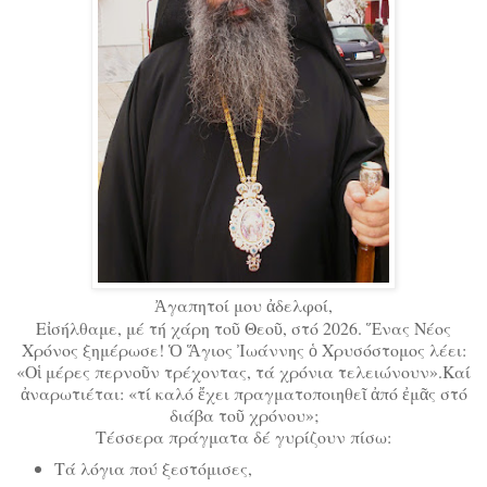
Ἀγαπητοί μου ἀδελφοί,
Εἰσήλθαμε, μέ τή χάρη τοῦ Θεοῦ, στό 2026. Ἕνας Νέος
Χρόνος ξημέρωσε! Ὁ Ἅγιος Ἰωάννης ὁ Χρυσόστομος λέει:
«Οἱ μέρες περνοῦν τρέχοντας, τά χρόνια τελειώνουν».Καί
ἀναρωτιέται: «τί καλό ἔχει πραγματοποιηθεῖ ἀπό ἐμᾶς στό
διάβα τοῦ χρόνου»;
Τέσσερα πράγματα δέ γυρίζουν πίσω:
Τά λόγια πού ξεστόμισες,