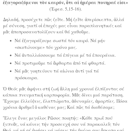
ἐξαγοραζόμενοι τὸν καιρόν, ὅτι αἱ ἡμέραι πονηραί εἰσι»
(Ἐφεσ. 5,15-16).
Δηλαδή, προσέχετε πῶς ζεῖτε. Μή ζεῖτε ἀπερίσκεπτα, ἀλλά
μέ σύνεση, γιατί οἱ ἐποχές μας εἶναι παραπλανητικές καί
μᾶς ἀποπροσανατολίζουν καί θά χαθοῦμε.
Νά ἐξαγοράζουμε σωστά τόν καιρό. Νά μήν
«σκοτώνουμε» τόν χρόνο μας.
Νά ἀνταλλάσσουμε τά ἐπίγεια μέ τά ἐπουράνια.
Νά προτιμοῦμε τά ἄφθαρτα ἀπό τά φθαρτά.
Νά μᾶς γοητεύουν τά αἰώνια ἀντί γιά τά
πρόσκαιρα.
Ὁ Θεός μᾶς ἀφήνει στή ζωή ἄλλη μιά χρονιά ἐλπίζοντας σέ
κάποια πνευματική καρποφορία. Μᾶς δίνει μιά παράταση.
Ἔχουμε ἐλλείψεις, ἐλαττώματα, ἀδυναμίες, ἀμαρτίες. Πόσα
χρόνια ἀριθμεῖ ὁ καθένας μας; Καί πῶς τά διαθέσαμε;
Ἔλεγε ἕνας μεγάλος Ρῶσος ποιητής: «Κάθε πρωΐ πού
ξυπνᾶς, νά κάνεις τήν προσευχή σου νά παρακαλεῖς τόν
Θεό, νά μή σέ ἀφήσει νά χάσεις τήν ἡμέρα σου ἄσκοπα καί