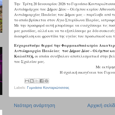
Την Τρίτη 20 Ιανουαρίου 2026 το Γυμνάσιο Κονταριώτισσα
Αντιδημάρχου του Δήμου Δίου – Ολύμπου κυρίου Αθανασίο
Αντιδημαρχίας Παιδείας του Δήμου μας – παρέλαβε από τ
το οποίο βρίσκεται στον Άγιο Σπυρίδωνα Πιερίας, ιατροφ
Με την προσφορά αυτή μπορέσαμε να ενισχύσουμε τις ποσ
μας μονάδας, αλλά και να το εξοπλίσουμε με δύο συσκευές,
διασφάλιση και φροντίδα της υγείας του προσωπικού και 
Ευχαριστούμε θερμά την Φαρμακοποιό κυρία Αικατερί
Αντιδημαρχία Παιδείας
του Δήμου Δίου - Ολύμπου κ
Καλαϊτζή,
οι οποίοι συνέβαλαν αποτελεσματικά στην βελ
του Σχολείου μας.
Με εκτίμησ
Η σχολική οικογένεια του Γυμν
Labels:
Γυμνάσιο Κονταριώτισσας
Νεότερη ανάρτηση
Αρχική σελί