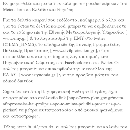
Ενημερωθείτε και μέσω των επίσημων προειδοποιήσεων του
Meteoalarm σε Ελλάδα και Ευρώπη.
Για τα δελτία καιρού που εκδίδονται καθημερινά αλλά και
για τα έκτακτα δελτία καιρού, μπορείτε να συμβουλεύεστε
και το επίσημο site της Εθνικής Μετεωρολογικής Υπηρεσίας [
www.emy.gr ] & το λογαριασμό της ΕΜΥ στο twitter
(@EMY_HNMS), το επίσημο site της Γενικής Γραμματείας
Πολιτικής Προστασίας [ www.civilprotection.gr ], στην
ιστοσελίδα και στους επίσημους λογαριασμούς του
Πυροσβεστικού Σώματος, στο Facebook και στο Twitter. Οι
πολίτες μπορούν να επισκεφθούν την ιστοσελίδα της
ΕΛ.ΑΣ. [ www.astynomia.gr ] για την προσβασιμότητα του
οδικού δικτύου.
Σημειώνεται ότι η Περιφερειακή Ενότητα Πιερίας, έχει
αναρτημένο στο ακόλουθο link [https://www.pkm.gov.gr/metra-
aftoprostasias-kai-prolipsis-apo-to-tmima-politikis-prostasias-p-e-
pierias/] τα μέτρα αυτοπροστασίας από φυσικά φαινόμενα
και καταστροφές.
Τέλος, υπενθυμίζεται ότι οι πολίτες μπορούν να καλούν τον