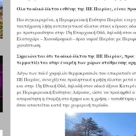
Όλο το οδικό δίκτυο ευθύνης της ΠΕ Πιερίας, είναι πρ
Πιο συγκεκριμένα, η Περιφερειακή Ενότητα Πιερίας ενερ
ταυτόχρονη λήψη αντιπαγετικού άλατος στους κύριους οδικ
με προτεραιότητα στην 15η Επαρχιακή Οδό, δηλαδή στον οδ
Ελατοχώρι – Χιονοδρομικό – όρια νομού Πιερίας με Περι
χιονόπτωση.
Σημειώνεται ότι το οδικό δίκτυο της ΠΕ Πιερίας, προς
τερματίζεται στην έναρξη των χώρων στάθμευσης οχ
Λόγω των πολύ χαμηλών θερμοκρασιών που επικρατούν στη
ΠΕ Πιερίας, συνεχίζεται προληπτικά η ρήψη άλατος μετά 
και στην 13η Εθνική Οδό, δηλαδή στον οδικό άξονα Κατερίν
με Περιφερειακή Ενότητας Λάρισας, ώστε να προληφθεί ο
απαραίτητη η ύπαρξη στο όχημα και η χρήση – τοποθέτηση
όπου απαιτείται κατά την χειμερινή περίοδο.