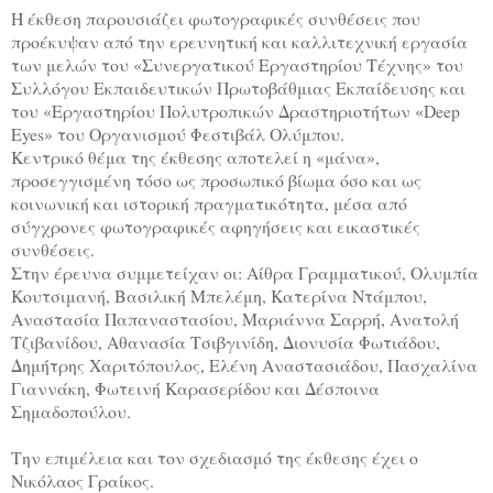
Η έκθεση παρουσιάζει φωτογραφικές συνθέσεις που
προέκυψαν από την ερευνητική και καλλιτεχνική εργασία
των μελών του
«Συνεργατικού Εργαστηρίου Τέχνης»
του
Συλλόγου Εκπαιδευτικών Πρωτοβάθμιας Εκπαίδευσης και
του
«Εργαστηρίου Πολυτροπικών Δραστηριοτήτων «Deep
Eyes»
του Οργανισμού Φεστιβάλ Ολύμπου.
Κεντρικό θέμα της έκθεσης αποτελεί η
«μάνα»
,
προσεγγισμένη τόσο ως προσωπικό βίωμα όσο και ως
κοινωνική και ιστορική πραγματικότητα, μέσα από
σύγχρονες φωτογραφικές αφηγήσεις και εικαστικές
συνθέσεις.
Στην έρευνα συμμετείχαν οι: Αίθρα Γραμματικού, Ολυμπία
Κουτσιμανή, Βασιλική Μπελέμη, Κατερίνα Ντάμπου,
Αναστασία Παπαναστασίου, Μαριάννα Σαρρή, Ανατολή
Τζιβανίδου, Αθανασία Τσιβγινίδη, Διονυσία Φωτιάδου,
Δημήτρης Χαριτόπουλος, Ελένη Αναστασιάδου, Πασχαλίνα
Γιαννάκη, Φωτεινή Καρασερίδου και Δέσποινα
Σημαδοπούλου.
Την
επιμέλεια και τον σχεδιασμό
της έκθεσης έχει ο
Νικόλαος Γραίκος
.