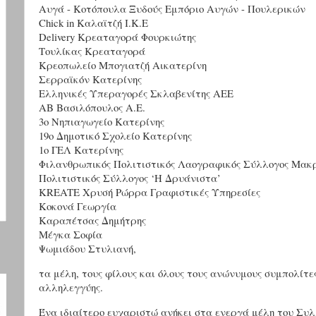
Αυγά - Κοτόπουλα Ξυδούς Εμπόριο Αυγών - Πουλερικών
Chick in Καλαϊτζή Ι.Κ.Ε
Delivery Κρεαταγορά Φουρκιώτης
Τουλίκας Κρεαταγορά
Κρεοπωλείο Μπογιατζή Αικατερίνη
Σερραϊκόν Κατερίνης
Ελληνικές Υπεραγορές Σκλαβενίτης ΑΕΕ
ΑΒ Βασιλόπουλος Α.Ε.
3ο Νηπιαγωγείο Κατερίνης
19ο Δημοτικό Σχολείο Κατερίνης
1ο ΓΕΛ Κατερίνης
Φιλανθρωπικός Πολιτιστικός Λαογραφικός Σύλλογος Μακρ
Πολιτιστικός Σύλλογος ‘Η Δρυάνιστα’
KREATE Χρυσή Ρώρρα Γραφιστικές Υπηρεσίες
Κοκονά Γεωργία
Καραπέτσας Δημήτρης
Μέγκα Σοφία
Ψωμιάδου Στυλιανή,
τα μέλη, τους φίλους και όλους τους ανώνυμους συμπολίτε
αλληλεγγύης.
Ένα ιδιαίτερο ευχαριστώ ανήκει στα ενεργά μέλη του Συλλ