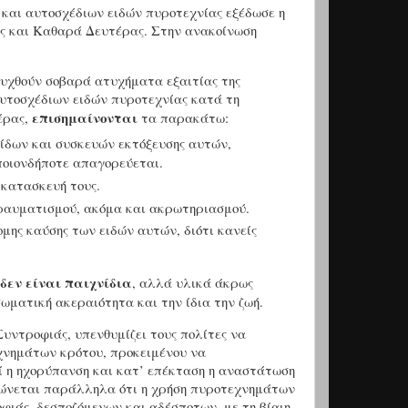
 και αυτοσχέδιων ειδών πυροτεχνίας
εξέδωσε η
ς και Καθαρά Δευτέρας
.
Στην ανακοίνωση
υχθούν σοβαρά ατυχήματα εξαιτίας της
αυτοσχέδιων ειδών πυροτεχνίας κατά τη
επισημαίνονται
έρας,
τα
παρακάτω
:
τίδων και συσκευών εκτόξευσης αυτών,
οποιονδήποτε απαγορεύεται.
 κατασκευή τους.
τραυματισμού, ακόμα και ακρωτηριασμού.
μης καύσης των ειδών αυτών, διότι κανείς
δεν είναι παιχνίδια
, αλλά υλικά άκρως
σωματική ακεραιότητα και την ίδια την ζωή.
Συντροφιάς,
υπενθυμίζει τους πολίτες
να
χνημάτων κρότου, προκειμένου να
ί η ηχορύπανση και κατ’ επέκταση η αναστάτωση
ειώνεται παράλληλα ότι η χρήση πυροτεχνημάτων
ιάς, δεσποζόμενων και αδέσποτων, με τη βίαιη