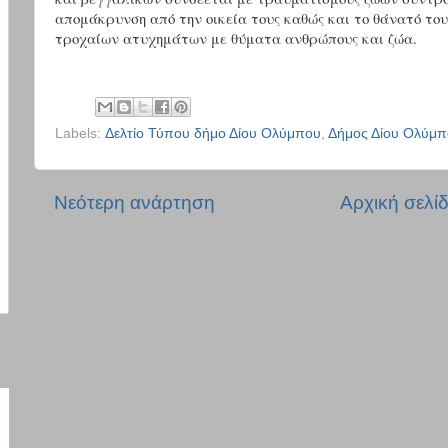
απομάκρυνση από την οικεία τους καθώς και το θάνατό του
τροχαίων ατυχημάτων με θύματα ανθρώπους και ζώα.
Labels:
Δελτίο Τύπου δήμο Δίου Ολύμπου
,
Δήμος Δίου Ολύμπ
Νεότερη ανάρτηση
Αρχική σελί