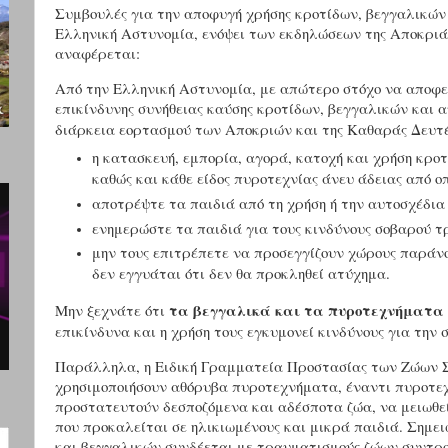
Συμβουλές για την αποφυγή χρήσης κροτίδων, βεγγαλικών
Ελληνική Αστυνομία, ενόψει
των εκδηλώσεων της Αποκριά
αναφέρεται:
Από την
Ελληνική Αστυνομία,
με απώτερο στόχο να αποφε
επικίνδυνης συνήθειας καύσης κροτίδων, βεγγαλικών και 
διάρκεια εορτασμού των Αποκριών και της Καθαράς Δευτ
η κατασκευή, εμπορία, αγορά, κατοχή και χρήση κρο
καθώς και κάθε είδος πυροτεχνίας άνευ άδειας από 
αποτρέψτε τα παιδιά από τη χρήση ή την αυτοσχέδια
ενημερώστε τα παιδιά για τους κινδύνους σοβαρού 
μην τους επιτρέπετε να προσεγγίζουν χώρους παράνο
δεν εγγυάται ότι δεν θα προκληθεί ατύχημα.
τα βεγγαλικά και τα πυροτεχνήματα 
Μην ξεχνάτε ότι
επικίνδυνα και η χρήση τους εγκυμονεί κινδύνους για την 
Παράλληλα,
η
Ειδική Γραμματεία Προστασίας των Ζώων 
χρησιμοποιήσουν αθόρυβα πυροτεχνήματα, έναντι πυροτε
προστατευτούν δεσποζόμενα και αδέσποτα ζώα, να μειωθε
που προκαλείται σε ηλικιωμένους και μικρά παιδιά. Σημ
και βεγγαλικών συνδέεται με τραυματισμούς ζώων συντροφ