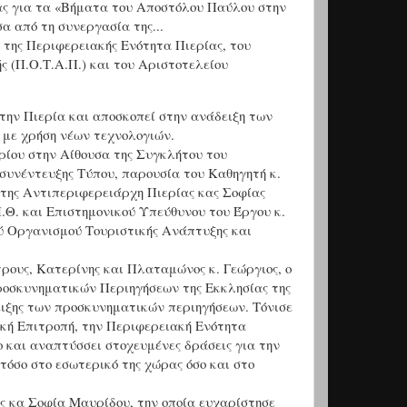
ς για τα «Βήματα του Αποστόλου Παύλου στην
α από τη συνεργασία της...
, της
Περιφερειακής Ενότητα Πιερίας
, του
 (Π.Ο.Τ.Α.Π.) και του
Αριστοτελείου
την Πιερία και αποσκοπεί στην ανάδειξη των
 με χρήση νέων τεχνολογιών.
ίου στην Αίθουσα της Συγκλήτου του
συνέντευξης Τύπου, παρουσία του Καθηγητή κ.
 της Αντιπεριφερειάρχη Πιερίας κας Σοφίας
.Θ. και Επιστημονικού Υπεύθυνου του Έργου κ.
ού Οργανισμού Τουριστικής Ανάπτυξης και
ρους, Κατερίνης και Πλαταμώνος κ. Γεώργιος, ο
 Προσκυνηματικών Περιηγήσεων της
Εκκλησίας της
ειξης των προσκυνηματικών περιηγήσεων. Τόνισε
ική Επιτροπή, την Περιφερειακή Ενότητα
ο και αναπτύσσει στοχευμένες δράσεις για την
όσο στο εσωτερικό της χώρας όσο και στο
ς κα Σοφία Μαυρίδου, την οποία ευχαρίστησε