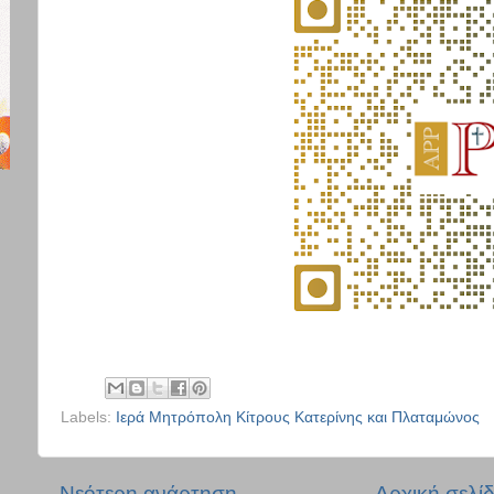
Labels:
Ιερά Μητρόπολη Κίτρους Κατερίνης και Πλαταμώνος
Νεότερη ανάρτηση
Αρχική σελί