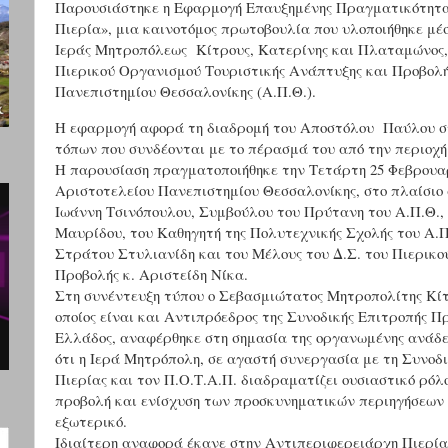
Παρουσιάστηκε η Εφαρμογή Επαυξημένης Πραγματικότητα
Πιερία», μια καινοτόμος πρωτοβουλία που υλοποιήθηκε μέσ
Ιεράς Μητροπόλεως
Κίτρους, Κατερίνης και Πλαταμώνος
Πιερικού Οργανισμού Τουριστικής Ανάπτυξης και Προβολής
Πανεπιστημίου Θεσσαλονίκης (Α.Π.Θ.)
.
Η εφαρμογή αφορά τη διαδρομή του
Αποστόλου
Παύλου
σ
τόπων που συνδέονται με το πέρασμά του από την περιοχή
Η παρουσίαση πραγματοποιήθηκε την Τετάρτη 25 Φεβρουαρ
Αριστοτελείου Πανεπιστημίου Θεσσαλονίκης, στο πλαίσιο 
Ιωάννη Τσινόπουλου, Συμβούλου του Πρύτανη του Α.Π.Θ.,
Μαυρίδου, του Καθηγητή της Πολυτεχνικής Σχολής του Α.Π
Στράτου Στυλιανίδη και του Μέλους του Δ.Σ. του Πιερικ
Προβολής κ. Αριστείδη Νίκα.
Στη συνέντευξη τύπου ο Σεβασμιώτατος Μητροπολίτης Κίτ
οποίος είναι και Αντιπρόεδρος της Συνοδικής Επιτροπής
Ελλάδος
, αναφέρθηκε στη σημασία της οργανωμένης ανάδ
ότι η Ιερά Μητρόπολη, σε αγαστή συνεργασία με τη Συνοδ
Πιερίας και τον Π.Ο.Τ.Α.Π. διαδραματίζει ουσιαστικό ρόλ
προβολή και ενίσχυση των προσκυνηματικών περιηγήσεων τ
εξωτερικό.
Ιδιαίτερη αναφορά έκανε στην Αντιπεριφερειάρχη Πιερία