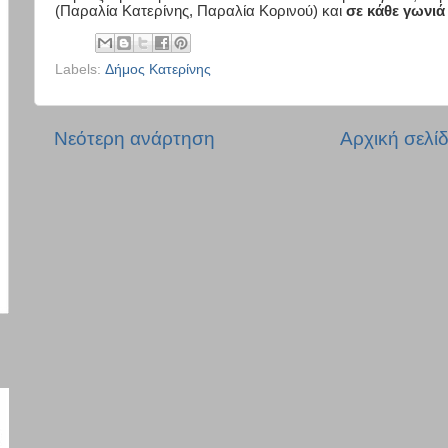
(Παραλία Κατερίνης, Παραλία Κορινού) και
σε κάθε γωνιά
Labels:
Δήμος Κατερίνης
Νεότερη ανάρτηση
Αρχική σελί