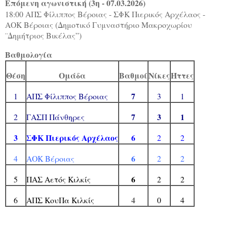
Επόμενη αγωνιστική (3η - 07.03.2026)
18:00 ΑΠΣ Φίλιππος Βέροιας - ΣΦΚ Πιερικός Αρχέλαος -
ΑΟΚ Βέροιας (Δημοτικό Γυμναστήριο Μακροχωρίου
¨Δημήτριος Βικέλας”)
Βαθμολογία
Θέση
Ομάδα
Βαθμοί
Νίκες
Ήττες
7
1
ΑΠΣ Φίλιππος Βέροιας
3
1
7
3
1
2
ΓΑΣΠ Πάνθηρες
3
ΣΦΚ Πιερικός Αρχέλαος
6
2
2
6
4
ΑΟΚ Βέροιας
2
2
6
5
ΠΑΣ Αετός Κιλκίς
2
2
4
6
ΑΠΣ ΚουΠα Κιλκίς
0
4