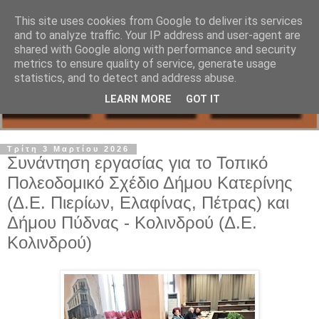
This site uses cookies from Google to deliver its services
and to analyze traffic. Your IP address and user-agent are
shared with Google along with performance and security
metrics to ensure quality of service, generate usage
statistics, and to detect and address abuse.
LEARN MORE
GOT IT
Τρίτη 3 Μαρτίου 2026
Συνάντηση εργασίας για το Τοπικό
Πολεοδομικό Σχέδιο Δήμου Κατερίνης
(Δ.Ε. Πιερίων, Ελαφίνας, Πέτρας) και
Δήμου Πύδνας - Κολινδρού (Δ.Ε.
Κολινδρού)