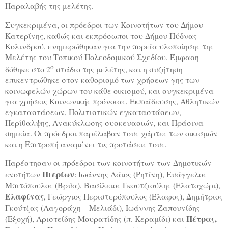
Παραλαβής της μελέτης.
Συγκεκριμένα, οι πρόεδροι των Κοινοτήτων του Δήμου
Κατερίνης, καθώς και εκπρόσωποι του Δήμου Πύδνας –
Κολινδρού, ενημερώθηκαν για την πορεία υλοποίησης της
Μελέτης του Τοπικού Πολεοδομικού Σχεδίου. Έμφαση
ο
δόθηκε στο 2
στάδιο της μελέτης, και η συζήτηση
επικεντρώθηκε στον καθορισμό των χρήσεων γης των
κοινωφελών χώρων του κάθε οικισμού, και συγκεκριμένα
για χρήσεις Κοινωνικής πρόνοιας, Εκπαίδευσης, Αθλητικών
εγκαταστάσεων, Πολιτιστικών εγκαταστάσεων,
Περίθαλψης, Ανακύκλωσης συσκευασιών, και Πράσινα
σημεία. Οι πρόεδροι παρέλαβαν τους χάρτες των οικισμών
και η Επιτροπή αναμένει τις προτάσεις τους.
Παρέστησαν οι πρόεδροι των κοινοτήτων των Δημοτικών
Πιερίων
ενοτήτων
: Ιωάννης Λάιος (Ρητίνη), Ευάγγελος
Μπιτόπουλος (Βρύα), Βασίλειος Γκουτζιούλης (Ελατοχώρι),
Ελαφίνας
, Γεώργιος Περιστερόπουλος (Έλαφος), Δημήτριος
Γκούτζας (Λαγοράχη – Μελιάδι), Ιωάννης Ζαπουνίδης
Πέτρας,
(Εξοχή), Αριστείδης Μουρατίδης (π. Κεραμίδι) και