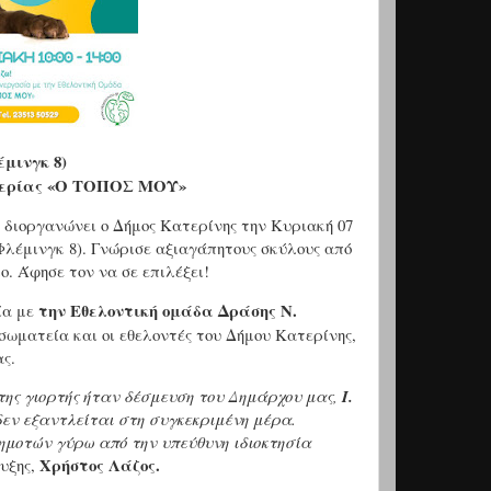
έμινγκ 8)
Πιερίας «Ο ΤΟΠΟΣ ΜΟΥ»
υ διοργανώνει ο Δήμος Κατερίνης την Κυριακή 07
Φλέμινγκ 8). Γνώρισε αξιαγάπητους σκύλους από
ο. Άφησε τον να σε επιλέξει!
την Εθελοντική ομάδα Δράσης Ν.
ία με
σωματεία και οι εθελοντές του Δήμου Κατερίνης,
ς.
της γιορτής ήταν δέσμευση του Δημάρχου μας,
Ι.
 δεν εξαντλείται στη συγκεκριμένη μέρα.
δημοτών γύρω από την υπεύθυνη ιδιοκτησία
Χρήστος Λάζος.
υξης,