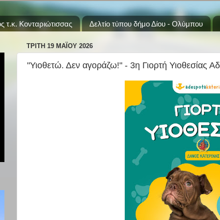
ς τ.κ. Κονταριώτισσας
Δελτίο τύπου δήμο Δίου - Ολύμπου
ΤΡΊΤΗ 19 ΜΑΪ́ΟΥ 2026
"Υιοθετώ. Δεν αγοράζω!" - 3η Γιορτή Υιοθεσίας