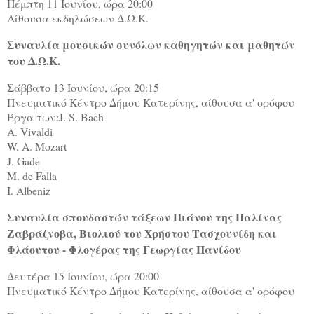
Πέμπτη 11 Ιουνίου, ώρα 20:00
Αίθουσα εκδηλώσεων Δ.Ω.Κ.
Συναυλία μουσικών συνόλων καθηγητών και μαθητών
του Δ.Ω.Κ.
Σάββατο 13 Ιουνίου, ώρα 20:15
Πνευματικό Κέντρο Δήμου Κατερίνης, αίθουσα α' ορόφου
Έργα των:
J
.
S
.
Bach
A
.
Vivaldi
W. A. Mozart
J. Gade
M. de Falla
I. Albeniz
Συναυλία σπουδαστών τάξεων Πιάνου της Παλίνας
Ζαβράζνοβα, Βιολιού του Χρήστου Τασχουνίδη και
Φλάουτου - Φλογέρας της Γεωργίας Πανίδου
Δευτέρα 15 Ιουνίου, ώρα 20:00
Πνευματικό Κέντρο Δήμου Κατερίνης, αίθουσα α' ορόφου