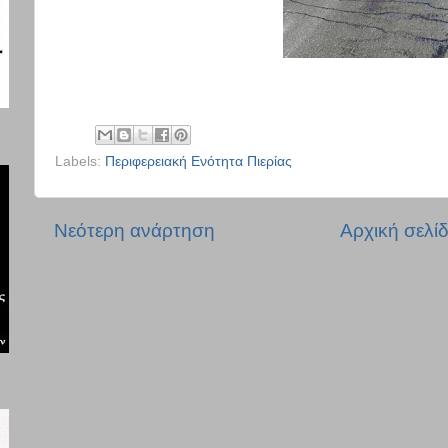
Labels:
Περιφερειακή Ενότητα Πιερίας
Νεότερη ανάρτηση
Αρχική σελί