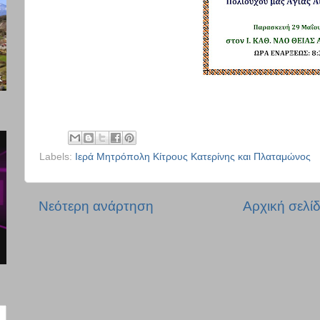
Labels:
Ιερά Μητρόπολη Κίτρους Κατερίνης και Πλαταμώνος
Νεότερη ανάρτηση
Αρχική σελί