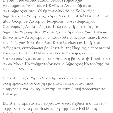
Επιστημονικών Φορέων ΠΚΜ) και Άννα Τζήκα, οι
Αντιδήμαρχοι Δίου-Ολύμπου Αθανάσιος Καλαϊτζής,
Δημήτριος Πατσιαρίκας, ο πρόεδρος της ΔΕΑΔΟ Α.Ε. Δήμου
Δίου-Ολύμπου Αστέριος Φαρμάκης, ο Αντιδήμαρχος
Οικονομικής Ανάπτυξης και Πολιτικής Προστασίας του
Δήμου Κατερίνης Χρήστος Λάζος, οι πρόεδροι των Τοπικών
Κοινοτήτων Λιτοχώρου κος Ευστράτιος Κυριακάκης, Βρύας
κος Γεώργιος Μπιτόπουλος, Καταλωνίων κος Γεώργιος
Λάζος και, εκπρόσωποι βουλευτών της Πιερίας, υπηρεσιακοί
παράγοντες της ΠΚΜ και λοιποί τοπικοί φορείς, ενώ
διαδικτυακό χαιρετισμό απηύθυναν η βουλευτής Πιερίας κα
Άννα Μάνη-Παπαδημητρίου και ο Δήμαρχος Κατερίνης κος
Ιωάννης Ντούμος.
Η πρώτη ημέρα της εκδήλωσης ολοκληρώθηκε με γόνιμες
συζητήσεις, ανταλλαγή εμπειριών και ουσιαστικές
εισηγήσεις που ενισχύουν την αναπτυξιακή προοπτική του
τόπου μας.
Κατά τη διάρκεια των εργασιών αναδείχθηκε η σημαντική
συμβολή των ευρωπαϊκών προγραμμάτων ΕΣΠΑ στη