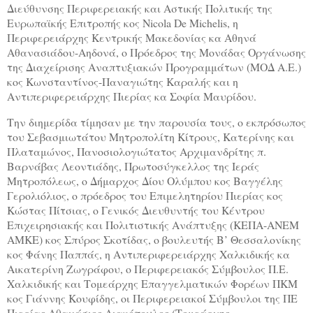
Διεύθυνσης Περιφερειακής και Αστικής Πολιτικής της
Ευρωπαϊκής Επιτροπής κος
Nicola
De
Michelis
, η
Περιφερειάρχης Κεντρικής Μακεδονίας κα Αθηνά
Αθανασιάδου-Αηδονά, ο Πρόεδρος της Μονάδας Οργάνωσης
της Διαχείρισης Αναπτυξιακών Προγραμμάτων (ΜΟΔ Α.Ε.)
κος Κωνσταντίνος-Παναγιώτης Καραλής και η
Αντιπεριφερειάρχης Πιερίας κα Σοφία Μαυρίδου.
Την διημερίδα τίμησαν με την παρουσία τους, ο εκπρόσωπος
του Σεβασμιωτάτου Μητροπολίτη Κίτρους, Κατερίνης και
Πλαταμώνος,
Πανοσιολογιώτατος Αρχιμανδρίτης π.
Βαρνάβας Λεοντιάδης, Πρωτοσύγκελλος της Ιεράς
Μητροπόλεως,
ο Δήμαρχος Δίου Ολύμπου κος Βαγγέλης
Γερολιόλιος, ο πρόεδρος του Επιμελητηρίου Πιερίας κος
Κώστας Πίτσιας, ο Γενικός Διευθυντής του Κέντρου
Επιχειρησιακής και Πολιτιστικής Ανάπτυξης (ΚΕΠΑ-ΑΝΕΜ
ΑΜΚΕ) κος Σπύρος Σκοτίδας, ο βουλευτής Β’ Θεσσαλονίκης
κος Φάνης Παππάς, η Αντιπεριφερειάρχης Χαλκιδικής κα
Αικατερίνη Ζωγράφου, ο Περιφερειακός Σύμβουλος Π.Ε.
Χαλκιδικής και Τομεάρχης Επαγγελματικών Φορέων ΠΚΜ
κος Γιάννης Κουφίδης, οι Περιφερειακοί Σύμβουλοι της ΠΕ
Πιερίας Αθανάσιος Λιακόπουλος (Τομεάρχης