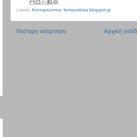
Labels:
Κονταριώτισσα
,
kontariotissa.blogspot.gr
Νεότερη ανάρτηση
Αρχική σελί