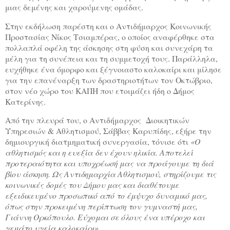
μιας δεμένης και χαρούμενης ομάδας.
Στην εκδήλωση παρέστη και ο Αντιδήμαρχος Κοινωνικής
Προστασίας Νίκος Τσιαμπέρας, ο οποίος αναφέρθηκε στα
πολλαπλά οφέλη της άσκησης στη φύση και συνεχάρη τα
μέλη για τη συνέπεια και τη συμμετοχή τους. Παράλληλα,
ευχήθηκε ένα όμορφο και ξέγνοιαστο καλοκαίρι και μίλησε
για την επανέναρξη των δραστηριοτήτων τον Οκτώβριο,
στον νέο χώρο του ΚΑΠΗ που ετοιμάζει ήδη ο Δήμος
Κατερίνης.
Από την πλευρά του, ο Αντιδήμαρχος Διοικητικών
Υπηρεσιών & Αθλητισμού, Σάββας Καρυπίδης, εξήρε την
δημιουργική διατμηματική συνεργασία, τόνισε ότι
«Ο
αθλητισμός και η ευεξία δεν έχουν ηλικία. Αποτελεί
προτεραιότητα και υποχρέωσή μας να προάγουμε τη διά
βίου άσκηση. Ως Αντιδημαρχία Αθλητισμού, στηρίζουμε τις
κοινωνικές δομές του Δήμου μας και διαθέτουμε
εξειδικευμένο προσωπικό από το έμψυχο δυναμικό μας,
όπως στην προκειμένη περίπτωση τον γυμναστή μας,
Γιάννη Ορκόπουλο. Εύχομαι σε όλους ένα υπέροχο και
γεμάτο υγεία καλοκαίρι».