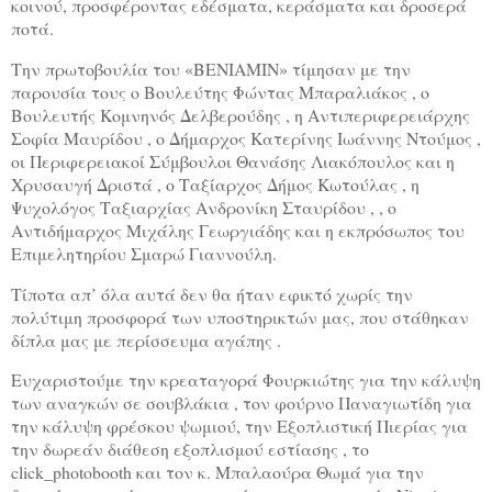
κοινού, προσφέροντας εδέσματα, κεράσματα και δροσερά
ποτά.
Την πρωτοβουλία του «ΒΕΝΙΑΜΙΝ» τίμησαν με την
παρουσία τους ο Βουλεύτης Φώντας Μπαραλιάκος , ο
Βουλευτής Κομνηνός Δελβερούδης , η Αντιπεριφερειάρχης
Σοφία Μαυρίδου , ο Δήμαρχος Κατερίνης Ιωάννης Ντούμος ,
οι Περιφερειακοί Σύμβουλοι Θανάσης Λιακόπουλος και η
Χρυσαυγή Δριστά , ο Ταξίαρχος Δήμος Κωτούλας , η
Ψυχολόγος Ταξιαρχίας Ανδρονίκη Σταυρίδου , , ο
Αντιδήμαρχος Μιχάλης Γεωργιάδης και η εκπρόσωπος του
Επιμελητηρίου Σμαρώ Γιαννούλη.
Τίποτα απ’ όλα αυτά δεν θα ήταν εφικτό χωρίς την
πολύτιμη προσφορά των υποστηρικτών μας, που στάθηκαν
δίπλα μας με περίσσευμα αγάπης .
Ευχαριστούμε την κρεαταγορά Φουρκιώτης για την κάλυψη
των αναγκών σε σουβλάκια , τον φούρνο Παναγιωτίδη για
την κάλυψη φρέσκου ψωμιού, την Εξοπλιστική Πιερίας για
την δωρεάν διάθεση εξοπλισμού εστίασης , το
click
_
photobooth
και τον κ. Μπαλαούρα Θωμά για την