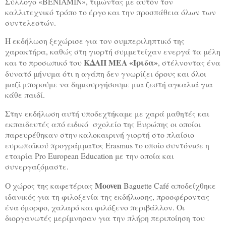
Σύλλογο «ΒΕΝΙΑΜΙΝ», τιμώντας με αυτόν τον
καλλιτεχνικό τρόπο το έργο και την προσπάθεια όλων των
συντελεστών.
Η εκδήλωση ξεχώρισε για τον συμπεριληπτικό της
χαρακτήρα, καθώς στη γιορτή συμμετείχαν ενεργά τα μέλη
ΚΔΑΠ ΜΕΑ «Ίριδα»
και το προσωπικό του
, στέλνοντας ένα
δυνατό μήνυμα ότι η αγάπη δεν γνωρίζει όρους και όλοι
μαζί μπορούμε να δημιουργήσουμε μια ζεστή αγκαλιά για
κάθε παιδί.
Στην εκδήλωση αυτή υποδεχτήκαμε με χαρά μαθητές και
εκπαιδευτές από ειδικό σχολείο της Ευρώπης οι οποίοι
παρευρέθηκαν στην καλοκαιρινή γιορτή στο πλαίσιο
ευρωπαϊκού προγράμματος
Erasmus
το οποίο συντόνισε η
εταιρία
Pro
European
Education
με την οποία και
συνεργαζόμαστε.
Mooven
Ο χώρος της καφετέριας
Baguette
Caf
é αποδείχθηκε
ιδανικός για τη φιλοξενία της εκδήλωσης, προσφέροντας
ένα όμορφο, χαλαρό και φιλόξενο περιβάλλον. Οι
διοργανωτές μερίμνησαν για την πλήρη περιποίηση του