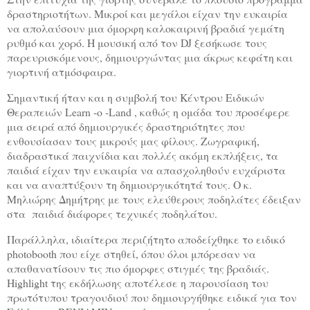
δραστηριοτήτων. Μικροί και μεγάλοι είχαν την ευκαιρία
να απολαύσουν μια όμορφη καλοκαιρινή βραδιά γεμάτη
ρυθμό και χορό. Η μουσική από τον DJ ξεσήκωσε τους
παρευρισκόμενους, δημιουργώντας μια άκρως κεφάτη και
γιορτινή ατμόσφαιρα.
Σημαντική ήταν και η συμβολή του Κέντρου Ειδικών
Θεραπειών Learn -o -Land , καθώς η ομάδα του προσέφερε
μια σειρά από δημιουργικές δραστηριότητες που
ενθουσίασαν τους μικρούς μας φίλους. Ζωγραφική,
διαδραστικά παιχνίδια και πολλές ακόμη εκπλήξεις, τα
παιδιά είχαν την ευκαιρία να απασχοληθούν ευχάριστα
και να αναπτύξουν τη δημιουργικότητά τους. Ο κ.
Μηλιώρης Δημήτρης με τους ελεύθερους ποδηλάτες έδειξαν
στα παιδιά διάφορες τεχνικές ποδηλάτου.
Παράλληλα, ιδιαίτερα περιζήτητο αποδείχθηκε το ειδικό
photobooth που είχε στηθεί, όπου όλοι μπόρεσαν να
απαθανατίσουν τις πιο όμορφες στιγμές της βραδιάς.
Highlight της εκδήλωσης αποτέλεσε η παρουσίαση του
πρωτότυπου τραγουδιού που δημιουργήθηκε ειδικά για τον