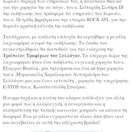
δωρεάν παροχή των υπηρεσιών του, η παγοποιία
Nice
ice
για την χορηγία της σε πάγο , τον κ. Σεϊταρίδη Σωτήρη
DJ
της εκδήλωσης που πρόσφερε τις υπηρεσίες του δωρεάν,
τον κ. Πετρίδη Δημήτρη και την εταιρία
ROCK
AVL
για την
δωρεάν ηχητική κάλυψη της εκδήλωσης
Ταυτόχρονα, με απόλυτη επιτυχία διενεργήθηκε η μεγάλη
λαχειοφόρος αγορά της εκδήλωσης. Τα έσοδα που
συγκεντρώθηκαν θα διατεθούν για την ενίσχυση της
Τράπεζας Τροφίμων του Συλλόγου.
Τα υπέροχα δώρα της
λαχειοφόρου ήταν ένα ποδήλατο, ευγενική χορηγία του κ.
Έξαρχου Βασίλη , μία τηλεόραση και ένα
air
fryer
χορηγία
του κ .Μπρουσκέλη Χαράλαμπου Αντιπρόεδρο του
Συλλόγου μας και έναν εκτυπώτη , χορηγία της επιχείρησης
E
-
STOS
του κ. Κωνσταντινίδη Σταύρου.
Η συμμετοχή και η αγάπη του κόσμου απέδειξαν για άλλη
μια φορά πως η αλληλεγγύη, η συνεργασία και η
συστράτευση της τοπικής κοινωνίας μπορούν να κάνουν τη
διαφορά. Ένα μεγάλο ευχαριστώ σε όλους όσοι ήταν εκεί
και συνέβαλαν σε αυτή την αξέχαστη βραδιά!