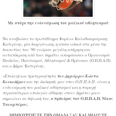
Με στόχο την ενδυνάμωση του μαζικού αθλητισμού
Να αναβιώσει το πρωτάθλημα Φορέων Καλαθοσφαίρισης
Κατερίνης, μία διοργάνωση, η οποία ειδικά στα μέσα της
δεκαετίας του ΄90 γνώρισε μεγάλη απήχηση και
ανταπόκριση από τους δημότες αποφάσισαν ο Οργανισμός
Παιδείας, Πολιτισμού, Αθλητισμού & Πρόνοιας (Ο.Π.Π.Α.Π)
και ο Δήμος Κατερίνης.
«Επιλογή και προτεραιότητα
του Δημάρχου Κώστα
Κουκοδήμου
και της διοίκησής μας στον Ο.Π.Π.Α.Π. είναι η
ενδυνάμωση του μαζικού αθλητισμού και η παροχή
περισσότερων επιλογών άθλησης στους δημότες μας»
ο πρόεδρος του Ο.Π.Π.Α.Π. Νίκος
σημειώνει σε δήλωσή του,
Τσιαμπέρας.
ΔΗΜΙΟΥΡΓΗΣΤΕ ΤΗΝ ΟΜΑΔΑ ΣΑΣ ΚΑΙ ΔΗΛΩΣΤΕ