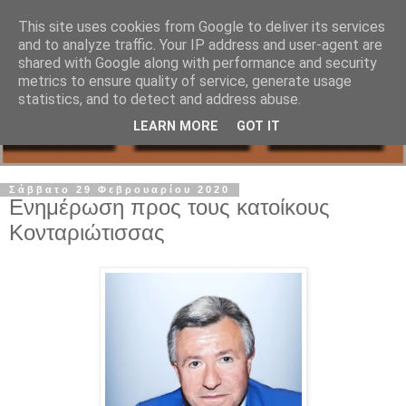
This site uses cookies from Google to deliver its services
and to analyze traffic. Your IP address and user-agent are
shared with Google along with performance and security
metrics to ensure quality of service, generate usage
statistics, and to detect and address abuse.
LEARN MORE
GOT IT
Σάββατο 29 Φεβρουαρίου 2020
Ενημέρωση προς τους κατοίκους
Κονταριώτισσας