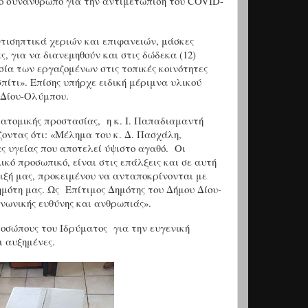
το συνάνθρωπο για την αντιμετώπιση του
COVID
-
ντισηπτικά χεριών και επιφανειών, μάσκες
, για να διανεμηθούν και στις δώδεκα (12)
σία των εργαζομένων στις τοπικές κοινότητες
ίτι». Επίσης υπήρχε ειδική μέριμνα υλικού
 Δίου-Ολύμπου.
 ατομικής προστασίας, η κ. Ι. Παπαδιαμαντή
οντας ότι: «Μέλημα του κ. Δ. Πασχάλη,
ας υγείας που αποτελεί ύψιστο αγαθό. Οι
ικό προσωπικό, είναι στις επάλξεις και σε αυτή
ριξή μας, προκειμένου να ανταποκρίνονται με
μότη μας. Ως Επίτιμος Δημότης του Δήμου Δίου-
νωνικής ευθύνης και ανθρωπιάς».
οσώπους του Ιδρύματος για την ευγενική
ι αυξημένες.