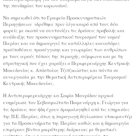
της πανδημίας του κορωνοϊού.
Να σημειωθεί ότι το Γραφείο Προσκυνηματικών
Περιηγήσεων ιδρύθηκε πριν λίγο καιρό από τους δύο
φορείς με σκοπό να συντονίζει τις δράσεις προβολής και
ανάδειξης του προσκυνηματικού τουρισμού του νομού
Πιερίας και να
δημιουργεί τις κατάλληλες καινοτόμες
προϋποθέσεις προσέγγισης και γνωριμίας των ανθρώπων
με τους ιερούς τόπους της περιοχής,
σύμφωνα και με τη
στρατηγική που έχει χαράξει ο Περιφερειάρχης Κεντρικής
Μακεδονίας κ. Απόστολος Τζιτζικώστας
και πάντα σε
συνεργασία με την Θεματική Αντιπεριφέρεια Τουρισμού
Κεντρικής Μακεδονίας.
Η Αντιπεριφερειάρχης κα Σοφία Μαυρίδου αρχικά
ενημέρωσε τον Σεβασμιώτατο Ποιμενάρχη κ. Γεώργιο για
τις δράσεις που ήδη έχουν δρομολογηθεί από τις υπηρεσίες
της Π.Ε. Πιερίας, όπως
η παραγωγή δίγλωσσου ντοκιμαντέρ
για τα Προσκυνήματα της Πιερίας καθώς και η δημιουργία
επιμέρους βίντεο μικρότερης διάρκειας με θεματικές
ενότητες, όπως η μοναστηριακή γαστρονομία, τα