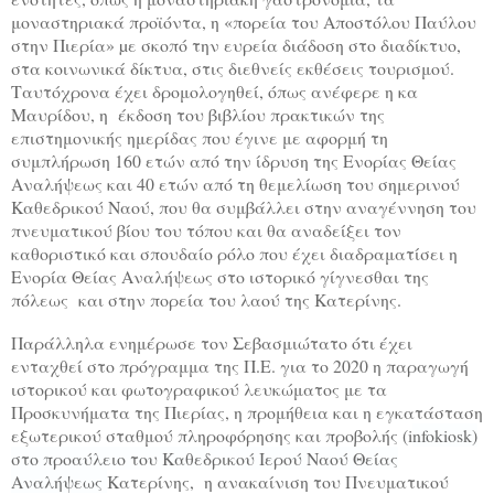
μοναστηριακά προϊόντα, η «πορεία του Αποστόλου Παύλου
στην Πιερία» µε σκοπό την ευρεία διάδοση στο διαδίκτυο,
στα κοινωνικά δίκτυα, στις διεθνείς εκθέσεις τουρισμού.
Ταυτόχρονα έχει δρομολογηθεί, όπως ανέφερε η κα
Μαυρίδου, η έκδοση του βιβλίου πρακτικών της
επιστημονικής ημερίδας που έγινε με αφορμή τη
συμπλήρωση 160 ετών από την ίδρυση της Ενορίας Θείας
Αναλήψεως και 40 ετών από τη θεμελίωση του σημερινού
Καθεδρικού Ναού, που θα συμβάλλει στην αναγέννηση του
πνευματικού βίου του τόπου και θα αναδείξει τον
καθοριστικό και σπουδαίο ρόλο που έχει διαδραματίσει η
Ενορία Θείας Αναλήψεως στο ιστορικό γίγνεσθαι της
πόλεως και στην πορεία του λαού της Κατερίνης.
Παράλληλα ενημέρωσε τον Σεβασμιώτατο ότι έχει
ενταχθεί στο πρόγραμμα της Π.Ε. για το 2020 η παραγωγή
ιστορικού και φωτογραφικού λευκώματος με τα
Προσκυνήματα της Πιερίας, η προμήθεια και η εγκατάσταση
εξωτερικού σταθμού πληροφόρησης και προβολής (
i
nfokiosk)
στ
o
προαύλειο του Καθεδρικού Ιερού Ναού Θείας
Αναλήψεως
Κατερίνης, η ανακαίνιση του Πνευματικού