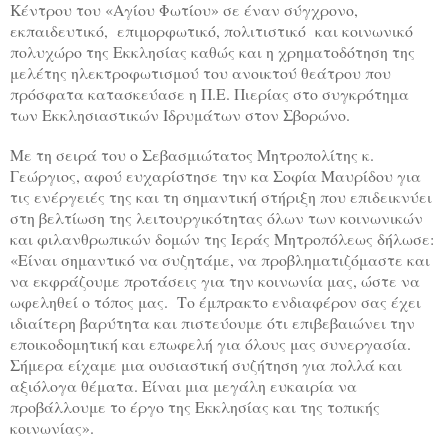
Κέντρου του «Αγίου Φωτίου» σε έναν σύγχρονο,
εκπαιδευτικό, επιμορφωτικό, πολιτιστικό και κοινωνικό
πολυχώρο της Εκκλησίας καθώς και η χρηματοδότηση της
μελέτης ηλεκτροφωτισμού του ανοικτού θεάτρου που
πρόσφατα κατασκεύασε η Π.Ε. Πιερίας στο συγκρότημα
των Εκκλησιαστικών Ιδρυμάτων στον Σβορώνο.
Με τη σειρά του ο Σεβασμιώτατος Μητροπολίτης κ.
Γεώργιος, αφού ευχαρίστησε την κα Σοφία Μαυρίδου για
τις ενέργειές της και τη σημαντική στήριξη που επιδεικνύει
στη βελτίωση της λειτουργικότητας όλων των κοινωνικών
και φιλανθρωπικών δομών της Ιεράς Μητροπόλεως δήλωσε:
«Είναι σημαντικό να συζητάμε, να προβληματιζόμαστε και
να εκφράζουμε προτάσεις για την κοινωνία μας, ώστε να
ωφεληθεί ο τόπος μας. Το έμπρακτο ενδιαφέρον σας έχει
ιδιαίτερη βαρύτητα και πιστεύουμε ότι επιβεβαιώνει την
εποικοδομητική και επωφελή για όλους μας συνεργασία.
Σήμερα είχαμε μια ουσιαστική συζήτηση για πολλά και
αξιόλογα θέματα. Είναι μια μεγάλη ευκαιρία να
προβάλλουμε το έργο της Εκκλησίας και της τοπικής
κοινωνίας».