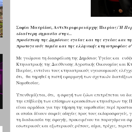
Σοφία Μαυρίδου, Αντιπεριφερειάρχης Πιερίας:
¨Η Πε
ιδιαίτερη σημασία στην...
προάσπιση της Δημόσιας υγείας και της υγείας και τη
πρωτογενούς τομέα και της ελληνικής κτηνοτροφίας σ’
Με γνώμονα τη διασφάλιση της Δημόσιας Υγείας και
ενόψ
Κτηνιατρικής της Διεύθυνσης Αγροτικής Οικονομίας και Κ
Πιερίας, εντείνει τους κτηνιατρικούς υγειονομικούς ελέγχο
ότι,
θα τηρηθεί η πιστή εφαρμογή των σχετικών διατάξεων
Νομοθεσίας.
Υπενθυμίζεται, ότι,
η σφαγή των ζώων επιτρέπεται να διε
την επίβλεψη των επίσημων κρεοσκόπων κτηνιάτρων της Πε
είναι αρμόδιοι για την τήρηση της νομοθεσίας περί προστ
οι οποίοι δίνουν σαφείς οδηγίες προς τους εκδοροσφαγείς
τη διαδικασία της σφαγής, προκειμένου τα παραγόμενα σφ
εσωτερικούς και εξωτερικούς ρύπους, αίμα, τρίχες, περιττ