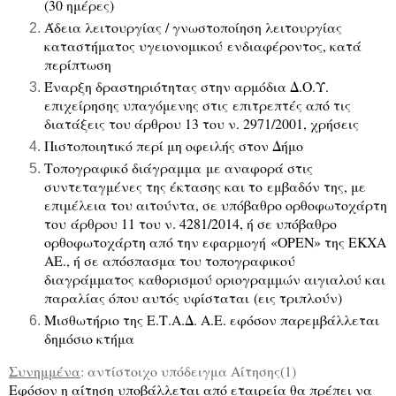
(30 ημέρες)
Άδεια λειτουργίας / γνωστοποίηση λειτουργίας
καταστήματος υγειονομικού
ενδιαφέροντος, κατά
περίπτωση
Έναρξη δραστηριότητας στην αρμόδια Δ.Ο.Υ.
επιχείρησης υπαγόμενης στις
επιτρεπτές από τις
διατάξεις του άρθρου 13 του ν. 2971/2001, χρήσεις
Πιστοποιητικό περί μη οφειλής στον Δήμο
Τοπογραφικό διάγραμμα με αναφορά στις
συντεταγμένες της έκτασης και το
εμβαδόν της, με
επιμέλεια του αιτούντα, σε υπόβαθρο ορθοφωτοχάρτη
του άρθρου 11 του ν. 4281/2014, ή σε υπόβαθρο
ορθοφωτοχάρτη από την εφαρμογή «OPEN» της ΕΚΧΑ
ΑΕ., ή σε απόσπασμα του τοπογραφικού
διαγράμματος καθορισμού οριογραμμών αιγιαλού και
παραλίας όπου αυτός υφίσταται (εις τριπλούν)
Μισθωτήριο της Ε.Τ.Α.Δ. Α.Ε. εφόσον παρεμβάλλεται
δημόσιο κτήμα
Συνημμένα
: αντίστοιχο υπόδειγμα Αίτησης(1)
Εφόσον η αίτηση υποβάλλεται από εταιρεία θα πρέπει να