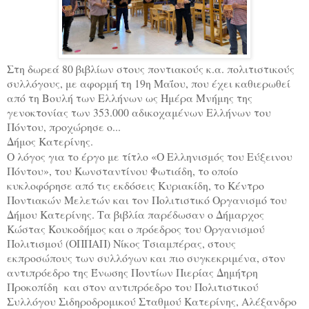
Στη δωρεά 80 βιβλίων στους ποντιακούς κ.α. πολιτιστικούς
συλλόγους, με αφορμή τη 19η Μαΐου, που έχει καθιερωθεί
από τη Βουλή των Ελλήνων ως Ημέρα Μνήμης της
γενοκτονίας των 353.000 αδικοχαμένων Ελλήνων του
Πόντου, προχώρησε ο...
Δήμος Κατερίνης.
Ο λόγος για το έργο με τίτλο «Ο Ελληνισμός του Εύξεινου
Πόντου», του Κωνσταντίνου Φωτιάδη, το οποίο
κυκλοφόρησε από τις εκδόσεις Κυριακίδη, το Κέντρο
Ποντιακών Μελετών και τον Πολιτιστικό Οργανισμό του
Δήμου Κατερίνης. Τα βιβλία παρέδωσαν ο Δήμαρχος
Κώστας Κουκοδήμος και ο πρόεδρος του Οργανισμού
Πολιτισμού (ΟΠΠΑΠ) Νίκος Τσιαμπέρας, στους
εκπροσώπους των συλλόγων και πιο συγκεκριμένα, στον
αντιπρόεδρο της Ένωσης Ποντίων Πιερίας Δημήτρη
Προκοπίδη
και στον αντιπρόεδρο του Πολιτιστικού
Συλλόγου Σιδηροδρομικού Σταθμού Κατερίνης, Αλέξανδρο