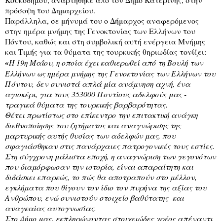
πρόσοψη του Δημαρχείου.
Παράλληλα, σε μήνυμά του ο Δήμαρχος αναφερόμενος
στην ημέρα μνήμης της Γενοκτονίας των Ελλήνων του
Πόντου, καθώς και στη συμβολική αυτή ενέργεια Μνήμης
και Τιμής για τα θύματα της τουρκικής θηριωδίας τονίζει:
«
Η 19η Μαΐου, η οποία έχει καθιερωθεί από τη Βουλή των
Ελλήνων ως ημέρα μνήμης της Γενοκτονίας των Ελλήνων του
Πόντου, δεν συνιστά απλά μία ανάμνηση αχνή, ένα
αγιοκέρι, για τους 353000 Ποντίους αδελφούς μας -
τραγικά θύματα της τουρκικής βαρβαρότητας.
Θέτει πρωτίστως στο επίκεντρο την επιτακτική ανάγκη
διεθνοποίησης του ζητήματος και αναγνώρισης της
μαρτυρικής αυτής θυσίας των αδελφών μας, που
σφαγιάσθηκαν στις πανάρχαιες πατρογονικές τους εστίες.
Στη σύγχρονη μάλιστα εποχή, η αναγνώριση των γεγονότων
που διαμόρφωσαν την ιστορία, είναι απαραίτητη και
διδάσκει επαρκώς, το πώς θα αποτραπούν στο μέλλον,
εγκλήματα που θίγουν τον ίδιο τον πυρήνα της αξίας του
Ανθρώπου, ενώ συνιστούν στοιχείο βαθύτατης
και
αναγκαίας αυτογνωσίας.
Στο Δήμο μας, εκπληρώνοντας στοιχειώδες χρέος απέναντι