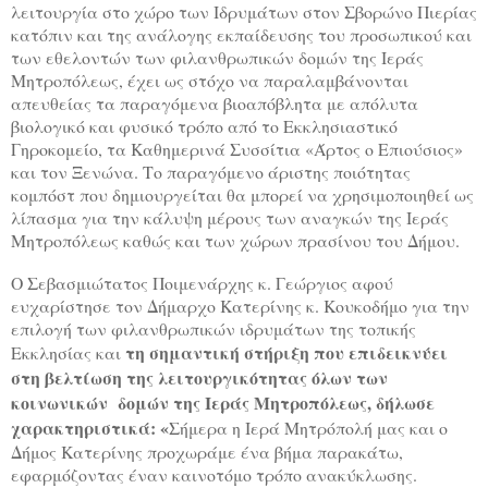
λειτουργία στο χώρο των Ιδρυμάτων στον Σβορώνο Πιερίας
κατόπιν και της ανάλογης εκπαίδευσης του προσωπικού και
των εθελοντών των φιλανθρωπικών δομών της Ιεράς
Μητροπόλεως, έχει ως στόχο να παραλαμβάνονται
απευθείας τα παραγόμενα βιοαπόβλητα
με απόλυτα
βιολογικό και φυσικό τρόπο
από το Εκκλησιαστικό
Γηροκομείο, τα Καθημερινά Συσσίτια «Άρτος ο Επιούσιος»
και τον Ξενώνα.
Το παραγόμενο άριστης ποιότητας
κομπόστ που δημιουργείται θα μπορεί να χρησιμοποιηθεί ως
λίπασμα για την κάλυψη μέρους των αναγκών της Ιεράς
Μητροπόλεως καθώς και των χώρων πρασίνου του Δήμου.
Ο Σεβασμιώτατος Ποιμενάρχης κ. Γεώργιος αφού
ευχαρίστησε τον Δήμαρχο Κατερίνης κ. Κουκοδήμο
για την
επιλογή των φιλανθρωπικών ιδρυμάτων της τοπικής
τη σημαντική στήριξη που επιδεικνύει
Εκκλησίας και
στη βελτίωση της λειτουργικότητας όλων των
κοινωνικών δομών της Ιεράς Μητροπόλεως, δήλωσε
χαρακτηριστικά: «
Σήμερα η Ιερά Μητρόπολή μας και ο
Δήμος Κατερίνης προχωράμε ένα βήμα παρακάτω,
εφαρμόζοντας έναν καινοτόμο τρόπο ανακύκλωσης.