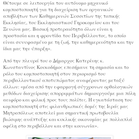
Θέτουμε σε λειτουργία τον αυτόνομο μηχανικό
κομποστοποιητή για τη
διαχείριση των οργανικών
αποβλήτων των Καθημερινών Συσσιτίων της τοπικής
Εκκλησίας, του Εκκλησιαστικού Γηροκομείου και του
Ξενώνα μας.
Βασική προτεραιότητα όλων είναι η
προστασία και η φροντίδα του Περιβάλλοντος, το οποίο
είναι συνυφασμένο με τη ζωή, την καθημερινότητα και την
ίδια μας την ύπαρξη».
Από την πλευρά τ
o
υ ο Δήμαρχος Κατερίνης κ.
Κωνσταντίνος Κουκοδήμος επεσήμανε τη σημασία και το
ρόλο του κομποστοποιητή στον περιορισμό του
περιβαλλοντικού αποτυπώματος αναφέροντας μεταξύ
άλλων: «
μέσα από την εφαρμογή σύγχρονων ορθολογικών
μεθόδων διαχείρισης απορριμμάτων δημιουργούμε
μια πόλη
α­ει­φό­ρο και φι­λι­κή προς τους πο­λί­τες.
Η εγκατάσταση του
κομποστοποιητή στις φιλανθρωπικές δομές της Ιεράς μας
Μητροπόλεως αποτελεί μια σημαντική πρωτοβουλία
βιώσιμης ανάπτυξης και κυκλικής οικονομίας με πολλαπλά
οφέλη στο περιβάλλον και στην κοινωνία».