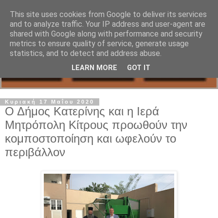
This site uses cookies from Google to deliver its services
and to analyze traffic. Your IP address and user-agent are
shared with Google along with performance and security
metrics to ensure quality of service, generate usage
statistics, and to detect and address abuse.
LEARN MORE
GOT IT
Κυριακή 17 Μαΐου 2020
Ο Δήμος Κατερίνης και η Ιερά
Μητρόπολη Κίτρους προωθούν την
κομποστοποίηση και ωφελούν το
περιβάλλον