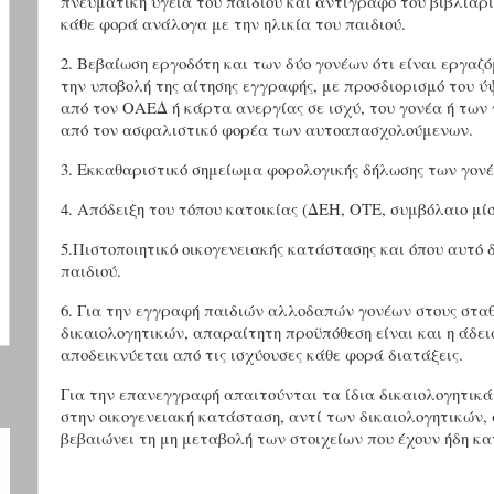
πνευματική υγεία του παιδιού και αντίγραφο του βιβλιαρ
κάθε φορά ανάλογα με την ηλικία του παιδιού.
2. Βεβαίωση εργοδότη και των δύο γονέων ότι είναι εργαζό
την υποβολή της αίτησης εγγραφής, με προσδιορισμό του ύ
από τον ΟΑΕΔ ή κάρτα ανεργίας σε ισχύ, του γονέα ή των 
από τον ασφαλιστικό φορέα των αυτοαπασχολούμενων.
3. Εκκαθαριστικό σημείωμα φορολογικής δήλωσης των γον
4. Απόδειξη του τόπου κατοικίας (ΔΕΗ, ΟΤΕ, συμβόλαιο μίσ
5.Πιστοποιητικό οικογενειακής κατάστασης και όπου αυτό 
παιδιού.
6. Για την εγγραφή παιδιών αλλοδαπών γονέων στους στα
δικαιολογητικών, απαραίτητη προϋπόθεση είναι και η άδε
αποδεικνύεται από τις ισχύουσες κάθε φορά διατάξεις.
Για την επανεγγραφή απαιτούνται τα ίδια δικαιολογητικ
στην οικογενειακή κατάσταση, αντί των δικαιολογητικών,
βεβαιώνει τη μη μεταβολή των στοιχείων που έχουν ήδη κα