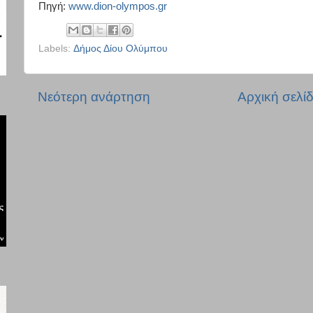
Πηγή:
www.dion-olympos.gr
Labels:
Δήμος Δίου Ολύμπου
Νεότερη ανάρτηση
Αρχική σελί