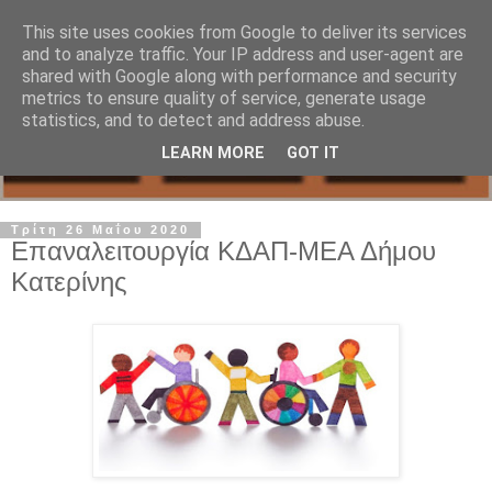
This site uses cookies from Google to deliver its services
and to analyze traffic. Your IP address and user-agent are
shared with Google along with performance and security
metrics to ensure quality of service, generate usage
statistics, and to detect and address abuse.
LEARN MORE
GOT IT
Τρίτη 26 Μαΐου 2020
Επαναλειτουργία ΚΔΑΠ-ΜΕΑ Δήμου
Κατερίνης