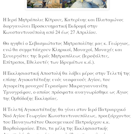
Η Ιερά Μητρόπολις Κίτρους, Κατερίνης και Πλαταμώνος
διοργανώνει Προσκυνηματική Εκδρομή στην
Κωνσταντινούπολη από 24 έως 27 Απριλίου.
Θα ηγηθεί ο Σεβασμιώτατος Μητροπολίτης μας κ. Γεώργιος,
ενώ θα συμμετάσχουν Κληρικοί, Μοναχοί, Μοναχές και
Συνεργάτες της Ιεράς Μητροπόλεως (Ιεροψάλτες,
Επίτροποι, Εθελοντές των Ιδρυμάτων κ.ά.).
Η Εκκλησιαστική Αποστολή θα λάβει μέρος στην Τελετή της
επίσης Αγιοκατάταξης ενός νεοφανούς Αγίου, του
Αγιορείτη μοναχού Γερασίμου Μικραγιαννανίτη
Υμνογράφου, ο οποίος πρόσφατα αναγνωρίσθηκε ως Άγιος
της Ορθόδοξης Εκκλησίας.
Η Τελετή Αγιοκατάταξης θα γίνει στον Ιερό Πατριαρχικό
Ναό Αγίου Γεωργίου Κωνσταντινουπόλεως, προεξάρχοντος
του Παναγιωτάτου Οικουμενικού Πατριάρχου κ.κ.
Βαρθολομαίου. Έτσι, τα μέλη της Εκκλησιαστικής