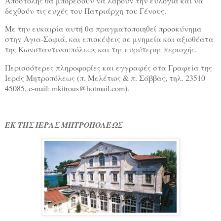
Αποστολής θα μπορέσουν να λάβουν την ευλογία και να
δεχθούν τις ευχές του Πατριάρχη του Γένους.
Με την ευκαιρία αυτή θα πραγματοποιηθεί προσκύνημα
στην Αγια-Σοφιά, και επισκέψεις σε μνημεία και αξιοθέατα
της Κωνσταντινουπόλεως και της ευρύτερης περιοχής.
Περισσότερες πληροφορίες και εγγραφές στα Γραφεία της
Ιεράς Μητροπόλεως (π. Μελέτιος & π. Σάββας, τηλ. 23510
45085,
e
-
mail
:
mkitrous
@
hotmail
.
com
).
ΕΚ ΤΗΣ ΙΕΡΑΣ ΜΗΤΡΟΠΟΛΕΩΣ