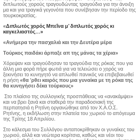
διπλωτούς χορούς τραγουδώντας τραγούδια για την άνοιξη
μα και για τραγικά γεγονότα που συνέβησαν την περίοδο της
τουρκοκρατίας.
«
Διπλωτός χορός Μπεΐνα μ’ διπλωτός χορός κι
καγκελιαστός…»
«Ανήμερα την πασχαλιά και την Δευτέρα μέρα
Τούρκος παιδάκι άρπαξε απ της μάνας τα χέρια»
Χόρεψαν και τραγούδησαν τα τραγούδια της ρόκας που για
άλλη μια φορά πήρε φωτιά για να τελειώσει ο χορός να
ξεκινήσει το κυνηγητό να απλωθεί πανικός να επιβεβαιωθεί
η ρήση
«θα ‘ρθει καιρός που μια γυναίκα με τη ρόκα της
θα κυνηγήσει δέκα τούρκους»
Στο πλαίσιο της συλλογικής προσπάθειας να «ανακάμψει»
και να βρει ξανά και σταθερά την παραδοσιακή της
περπατησιά η Ρητίνη οργανώθηκε από τον Χ.Α.Ο.Σ.
Ρητίνης, η εκδήλωση στην πλατεία του χωριού το απόγευμα
της Τρίτης 18 Απριλίου.
Στο κάλεσμα του Συλλόγου ανταποκρίθηκαν οι γυναίκες του
χωριού, αλλά και νεώτερα κορίτσια, καθώς και νέοι του