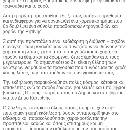
χωριού. Ο Γιώργος Ρουμπακιάς συνόδεψε με την γκάιντα τα
τραγούδια και το χορό.
Αυτή η πρώτη προσπάθεια έδειξε πως υπάρχει προθυμία
και ενδιαφέρον για να οργανωθεί ένα χορευτικό τμήμα που
θα δουλέψει ένα σύνολο παραδοσιακών τραγουδιών και
χορών της Ρητίνης.
Σ αυτή την προσπάθεια είναι ευδιάκριτη η διάθεση – σχεδόν
η ανάγκη - των μεγαλύτερων να συνεχίσουν να βιώνουν την
χαρά και τη λύπη, μέσα από το τραγούδι και το χορό, να
τηρούν τα έθιμα και τα δρώμενα, όπως έμαθαν από τους
μεγαλύτερους. Το σημαντικότερο δε, είναι η θέληση των
νεώτερων να μάθουν τα τραγούδια που συνόδευαν τις χαρές
και τις λύπες των παππούδων και των γιαγιάδων τους.
Την εκδήλωση παρακολούθησε πολύς κόσμος, κάτοικοι και
επισκέπτες ενώ το παρόν έδωσαν βουλευτές και υποψήφιοι
βουλευτές Πιερίας, εκπρόσωποι του Δήμου και υποψήφιοι
για τον Δήμο Κατερίνης.
Ο Σύλλογος ευχαριστεί όλους όσους συμμετείχαν στην
πετυχημένη αυτή εκδήλωση, όσους ανταποκρίθηκαν στο
κάλεσμα και παρακολούθησαν χειροκροτώντας την
προσπάθεια, καθώς και όσους επίσημους και μη
επισκέπτες τίμησαν την εκδήλωση με την παρουσία τους.