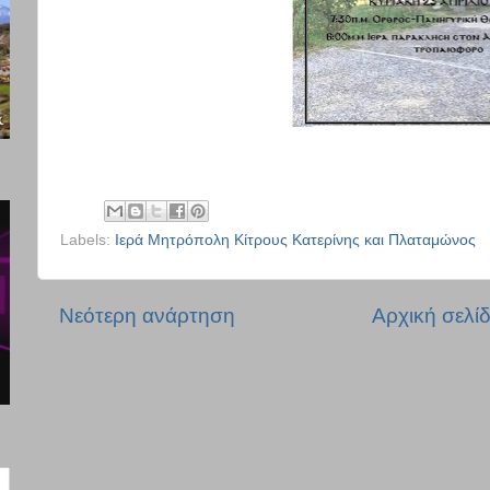
Labels:
Ιερά Μητρόπολη Κίτρους Κατερίνης και Πλαταμώνος
Νεότερη ανάρτηση
Αρχική σελί