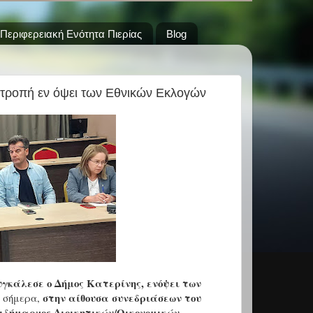
Περιφερειακή Ενότητα Πιερίας
Blog
ιτροπή εν όψει των Εθνικών Εκλογών
υγκάλεσε ο Δήμος Κατερίνης, ενόψει των
στην αίθουσα συνεδριάσεων του
 σήμερα,
ιδήμαρχος Διοικητικών/Οικονομικών