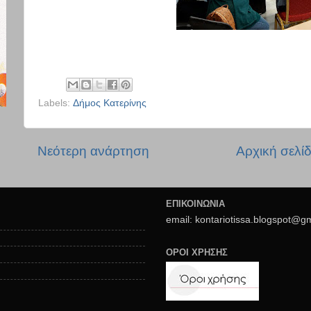
Labels:
Δήμος Κατερίνης
Νεότερη ανάρτηση
Αρχική σελί
ΕΠΙΚΟΙΝΩΝΙΑ
email: kontariotissa.blogspot@g
ΟΡΟΙ ΧΡΗΣΗΣ