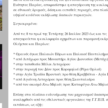
Ενότητας Πιερίας, αποφασίστηκε η απαγόρευση της κυκλο
σε εθνικούς δρυμούς, δάση και ευπαθείς περιοχές, στο πλα
υψηλού κινδύνου εκδήλωσης δασικών πυρκαγιών.
Συγκεκριμένα:
Από τις 8 το πρωί της Τετάρτης 26 Ιουλίου 2023 έως και τις
απαγορεύεται η κυκλοφορία οχημάτων και παραμονή εκδρ
Ολύμπου και Πιερίων:
* Ορεινός όγκος Παλαιών Πόρων και Παλαιού Παντελεήμ
* από Λιτόχωρο προς Μοναστήρι Αγίου Διονυσίου (Μετόχι)
* στην τοποθεσία Μύλοι Λιτοχώρου
* στην περιοχή του Δίον προς Κορομηλιά (Ρέμα Ορλιά)
* στην Αγία Τριάδα Βροντούς προ θέση Κρεββάτια - Αγία
* από Αγιάννη Λιτοχώρου προς θέση Σκανταλιάρα
* από τον οικισμό Άνω Μηλιάς προς Καταφύγιο Άνω Μηλιά
Επίσης στα πλαίσια ενδυνάμωσης του μηχανισμού δασοπροσ
αναληφθούν από τις εθελοντικές οργανώσεις της Γ.Γ.Π.Π. 
εκτάσεων, ως εξής: