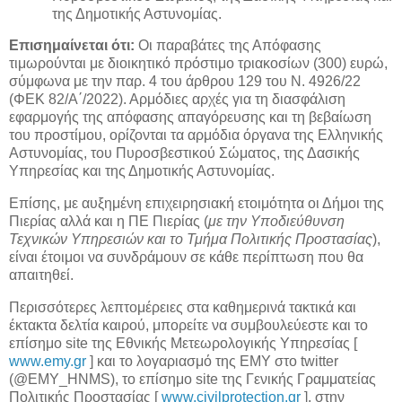
της Δημοτικής Αστυνομίας.
Επισημαίνεται ότι:
Οι παραβάτες της Απόφασης
τιμωρούνται με διοικητικό πρόστιμο τριακοσίων (300) ευρώ,
σύμφωνα με την παρ. 4 του άρθρου 129 του Ν. 4926/22
(ΦΕΚ 82/Α΄/2022). Αρμόδιες αρχές για τη διασφάλιση
εφαρμογής της απόφασης απαγόρευσης και τη βεβαίωση
του προστίμου, ορίζονται τα αρμόδια όργανα της Ελληνικής
Αστυνομίας, του Πυροσβεστικού Σώματος, της Δασικής
Υπηρεσίας και της Δημοτικής Αστυνομίας.
Επίσης, με αυξημένη επιχειρησιακή ετοιμότητα οι Δήμοι της
Πιερίας αλλά και η ΠΕ Πιερίας (
με την Υποδιεύθυνση
Τεχνικών Υπηρεσιών και το Τμήμα Πολιτικής Προστασίας
),
είναι έτοιμοι να συνδράμουν σε κάθε περίπτωση που θα
απαιτηθεί.
Περισσότερες λεπτομέρειες στα καθημερινά τακτικά και
έκτακτα δελτία καιρού, μπορείτε να συμβουλεύεστε και το
επίσημο site της Εθνικής Μετεωρολογικής Υπηρεσίας [
www.emy.gr
] και το λογαριασμό της ΕΜΥ στο twitter
(@EMY_HNMS), το επίσημο site της Γενικής Γραμματείας
Πολιτικής Προστασίας [
www.civilprotection.gr
], στην