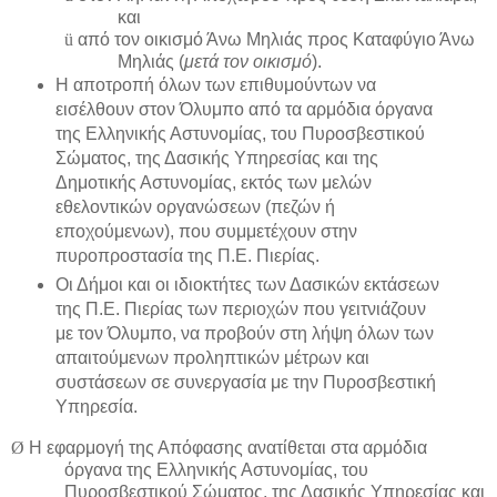
και
ü
από τον οικισμό Άνω Μηλιάς προς Καταφύγιο Άνω
Μηλιάς (
μετά τον
οικισμό
).
Η αποτροπή όλων των επιθυμούντων να
εισέλθουν στον Όλυμπο από τα αρμόδια όργανα
της Ελληνικής Αστυνομίας, του Πυροσβεστικού
Σώματος, της Δασικής Υπηρεσίας και της
Δημοτικής Αστυνομίας, εκτός των μελών
εθελοντικών οργανώσεων (πεζών ή
εποχούμενων), που συμμετέχουν στην
πυροπροστασία της Π.Ε. Πιερίας.
Οι Δήμοι και οι ιδιοκτήτες των Δασικών εκτάσεων
της Π.Ε. Πιερίας των περιοχών που γειτνιάζουν
με τον Όλυμπο, να προβούν στη λήψη όλων των
απαιτούμενων προληπτικών μέτρων και
συστάσεων σε συνεργασία με την Πυροσβεστική
Υπηρεσία.
Ø
Η εφαρμογή της Απόφασης ανατίθεται στα αρμόδια
όργανα της Ελληνικής Αστυνομίας, του
Πυροσβεστικού Σώματος, της Δασικής Υπηρεσίας και