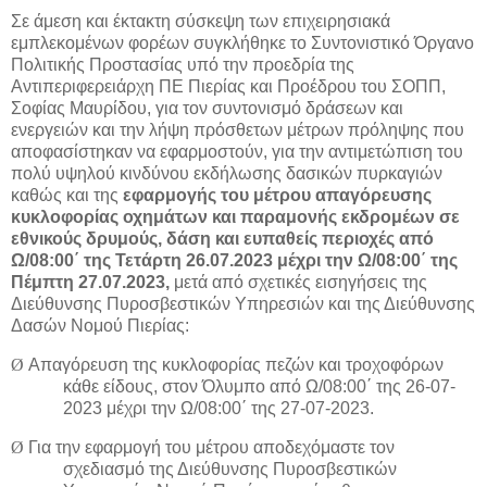
Σε άμεση και έκτακτη σύσκεψη των επιχειρησιακά
εμπλεκομένων φορέων συγκλήθηκε το Συντονιστικό Όργανο
Πολιτικής Προστασίας υπό την προεδρία της
Αντιπεριφερειάρχη ΠΕ Πιερίας και Προέδρου του ΣΟΠΠ,
Σοφίας Μαυρίδου, για τον συντονισμό δράσεων και
ενεργειών και την λήψη πρόσθετων μέτρων πρόληψης που
αποφασίστηκαν να εφαρμοστούν, για την αντιμετώπιση του
πολύ υψηλού κινδύνου εκδήλωσης δασικών πυρκαγιών
καθώς και της
εφαρμογής του μέτρου απαγόρευσης
κυκλοφορίας οχημάτων και παραμονής εκδρομέων σε
εθνικούς δρυμούς, δάση και ευπαθείς περιοχές από
Ω/08:00΄ της Τετάρτη 26.07.2023 μέχρι την Ω/08:00΄ της
Πέμπτη 27.07.2023,
μετά από σχετικές εισηγήσεις της
Διεύθυνσης Πυροσβεστικών Υπηρεσιών και της Διεύθυνσης
Δασών Νομού Πιερίας:
Ø
Απαγόρευση της κυκλοφορίας πεζών και τροχοφόρων
κάθε είδους, στον Όλυμπο από Ω/08:00΄ της 26-07-
2023 μέχρι την Ω/08:00΄ της 27-07-2023.
Ø
Για την εφαρμογή του μέτρου αποδεχόμαστε τον
σχεδιασμό της Διεύθυνσης Πυροσβεστικών