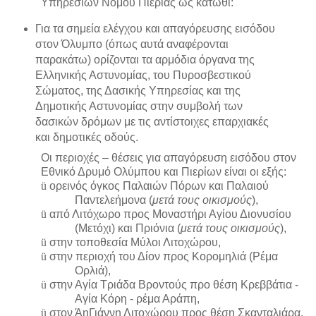
Υπηρεσιών Νομού Πιερίας ως κάτωθι:
Για τα σημεία ελέγχου και απαγόρευσης εισόδου
στον Όλυμπο (όπως αυτά αναφέρονται
παρακάτω) ορίζονται τα αρμόδια όργανα της
Ελληνικής Αστυνομίας, του Πυροσβεστικού
Σώματος, της Δασικής Υπηρεσίας και της
Δημοτικής Αστυνομίας στην συμβολή των
δασικών δρόμων με τις αντίστοιχες επαρχιακές
και δημοτικές οδούς.
Οι περιοχές – θέσεις για απαγόρευση εισόδου στον
Εθνικό Δρυμό Ολύμπου και Πιερίων είναι οι εξής:
ü
ορεινός όγκος Παλαιών Πόρων και Παλαιού
Παντελεήμονα (
μετά τους οικισμούς
),
ü
από Λιτόχωρο προς Μοναστήρι Αγίου Διονυσίου
(Μετόχι) και Πριόνια (
μετά τους οικισμούς
),
ü
στην τοποθεσία Μύλοι Λιτοχώρου,
ü
στην περιοχή του Δίον προς Κορομηλιά (Ρέμα
Ορλιά),
ü
στην Αγία Τριάδα Βροντούς προ θέση Κρεββάτια -
Αγία Κόρη - ρέμα Αράπη,
ü
στον ΆηΓιάννη Λιτοχώρου προς θέση Σκανταλιάρα,