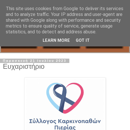
This site uses cookies from Google to deliver its services
and to analyze traffic. Your IP address and user-agent are
shared with Google along with performance and security
metrics to ensure quality of service, generate usage
statistics, and to detect and address abuse.
LEARN MORE
GOT IT
Παρασκευή 21 Ιουλίου 2023
Ευχαριστήριο