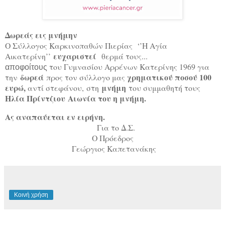
Δωρεάς εις μνήμην
Ο Σύλλογος Καρκινοπαθών Πιερίας ‘’Η Αγία
ευχαριστεί
Αικατερίνη’’
θερμά τους...
του Γυμνασίου Αρρένων Κατερίνης 1969 για
αποφοίτους
δωρεά
χρηματικού ποσού 100
την
προς τον σύλλογο μας
ευρώ,
μνήμη
αντί στεφάνου,
στη
του συμμαθητή τους
Ηλία Πρίντζιου
Αιωνία του η μνήμη.
Ας αναπαύεται εν ειρήνη.
Για το Δ.Σ.
Ο Πρόεδρος
Γεώργιος Καπετανάκης
Κοινή χρήση