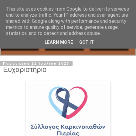
This site uses cookies from Google to deliver its services
and to analyze traffic. Your IP address and user-agent are
shared with Google along with performance and security
metrics to ensure quality of service, generate usage
statistics, and to detect and address abuse.
LEARN MORE
GOT IT
Παρασκευή 21 Ιουλίου 2023
Ευχαριστήριο