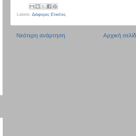
Labels:
Διάφορες Ετικέτες
Νεότερη ανάρτηση
Αρχική σελί