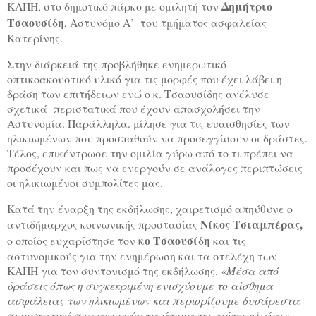
Δημήτριο
ΚΑΠΗ, στο δημοτικό πάρκο με ομιλητή τον
Τσαουσίδη
, Αστυνόμο Α’
του τμήματος ασφαλείας
Κατερίνης.
Στην διάρκειά της προβλήθηκε ενημερωτικό
οπτικοακουστικό υλικό για τις μορφές που έχει λάβει η
δράση των επιτήδειων ενώ ο κ. Τσαουσίδης ανέλυσε
σχετικά
περιστατικά που έχουν απασχολήσει την
Αστυνομία. Παράλληλα. μίλησε για τις ευαισθησίες των
ηλικιωμένων που προσπαθούν να προσεγγίσουν οι δράστες.
Τέλος, επικέντρωσε την ομιλία γύρω από το τι πρέπει να
προσέχουν και πως να ενεργούν σε ανάλογες περιπτώσεις
οι ηλικιωμένοι συμπολίτες μας.
Κατά την έναρξη της εκδήλωσης, χαιρετισμό απηύθυνε ο
Νίκος Τσιαμπέρας,
αντιδήμαρχος κοινωνικής προστασίας
κο Τσαουσίδη
ο οποίος ευχαρίστησε τον
και τις
αστυνομικούς για την ενημέρωση και τα στελέχη των
ΚΑΠΗ για τον συντονισμό της εκδήλωσης.
«Μέσα από
δράσεις όπως η συγκεκριμένη ενισχύουμε το αίσθημα
ασφάλειας των ηλικιωμένων και περιορίζουμε δυσάρεστα
περιστατικά που αφορούν τα άτομα της τρίτης ηλικίας»,